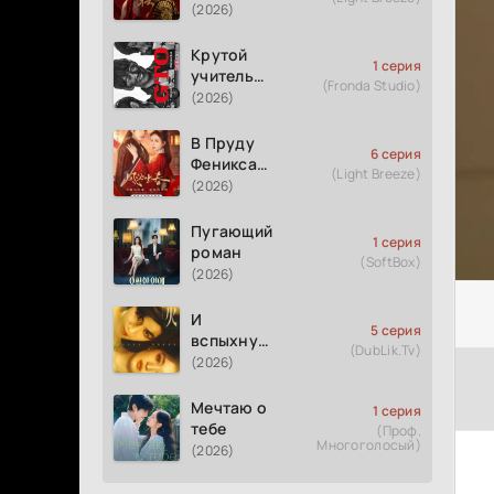
(2026)
Крутой
1 серия
учитель
(Fronda Studio)
Онидзука
(2026)
GTO
(2026)
В Пруду
6 серия
Феникса
(Light Breeze)
рождается
(2026)
весна
Пугающий
1 серия
роман
(SoftBox)
(2026)
И
5 серия
вспыхнуло
(DubLik.Tv)
пламя
(2026)
Мечтаю о
1 серия
тебе
(Проф.
Многоголосый)
(2026)