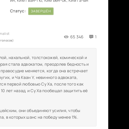
ин, Ким Гван-гю, Ким Бён-ок, Ким Га-ын
Статус:
ЗАВЕРШЁН
65 346
1
 голосов)
лой, нахальной, толстокожей, комической и
рая стала адвокатом, преодолев бедность и
 правосудие меняется, когда она встречает
угих, и Ча Кван У, невинного адвоката,
ся первой любовью Су Ха, после того как
10 лет назад, и Су Ха пообещал защитить её
цейским, они объединяют усилия, чтобы
а, в которых шанс на победу менее 1%.