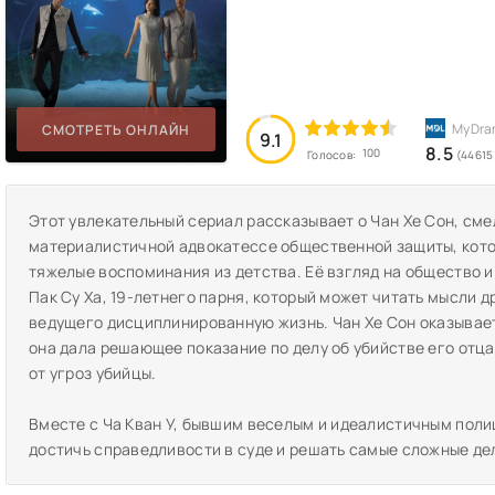
СМОТРЕТЬ ОНЛАЙН
9.1
8.5
100
Голосов:
(44615
Этот увлекательный сериал рассказывает о Чан Хе Сон, сме
материалистичной адвокатессе общественной защиты, кото
тяжелые воспоминания из детства. Её взгляд на общество и
Пак Су Ха, 19-летнего парня, который может читать мысли др
ведущего дисциплинированную жизнь. Чан Хе Сон оказывает
она дала решающее показание по делу об убийстве его отца 
от угроз убийцы.
Вместе с Ча Кван У, бывшим веселым и идеалистичным поли
достичь справедливости в суде и решать самые сложные дел