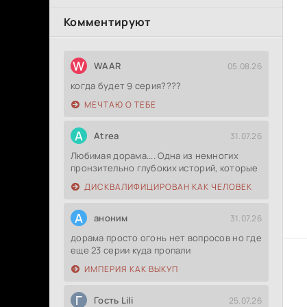
Комментируют
W
WAAR
05.08.26
когда будет 9 серия????
МЕЧТАЮ О ТЕБЕ
A
Atrea
31.07.26
Любимая дорама.... Одна из немногих
пронзительно глубоких историй, которые
ДИСКВАЛИФИЦИРОВАН КАК ЧЕЛОВЕК
А
аноним
31.07.26
дорама просто огонь нет вопросов но где
еще 23 серии куда пропали
ИМПЕРИЯ КАК ВЫКУП
Г
Гость Lili
25.07.26