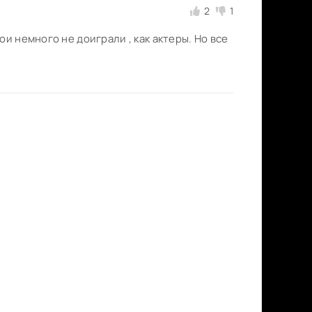
2
1
и немного не доиграли , как актеры. Но все