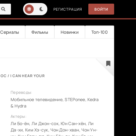
РЕГИСТРАЦИЯ
ВОЙТИ
Сериалы
Фильмы
Новинки
Топ-100
ОС / I CAN HEAR YOUR
Переводы:
Мобильное телевидение, STEPonee, Kedra
& Hydra
Актеры:
Ли Бо-ён, Ли Джон-сок, Юн Сан-хён, Ли
Да-хи, Ким Хэ-сук, Чон Дон-хван, Чон Ун-