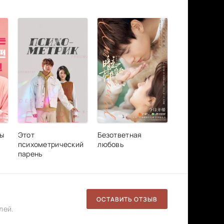
лы
Этот
Безответная
психометрический
любовь
парень
ОСТАВИТЬ ОТЗЫВ
лей.