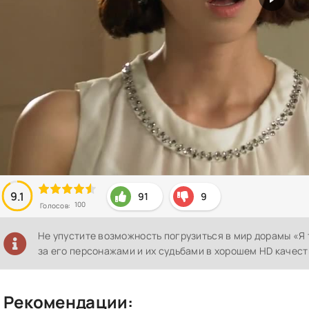
9.1
91
9
100
Голосов:
Не упустите возможность погрузиться в мир дорамы «Я
за его персонажами и их судьбами в хорошем HD качест
Рекомендации: