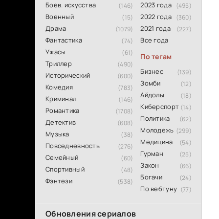
Боев. искусства
2023 года
(146)
(495)
Военный
2022 года
(15)
(360)
Драма
2021 года
(1079)
(227)
Фантастика
Все года
(74)
Ужасы
(61)
По тегам
Триллер
(490)
Бизнес
(139)
Исторический
(600)
Зомби
(12)
Комедия
(783)
Айдолы
(18)
Криминал
(146)
Киберспорт
(14)
Романтика
(1708)
Политика
(62)
Детектив
(608)
Молодежь
(299)
Музыка
(38)
Медицина
(54)
Повседневность
(276)
Гурман
(25)
Семейный
(60)
Закон
(66)
Спортивный
(48)
Богачи
(24)
Фэнтези
(538)
По вебтуну
(77)
Обновления сериалов