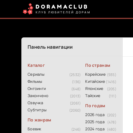
DORAMACLUB
КЛУБ ЛЮБИТЕЛЕЙ ДОРАМ
Панель навигации
Каталог
По странам
Сериалы
Корейские
(2532)
(935)
Фильмы
Китайские
(136)
(1416)
Онгоинги
Японские
(648)
(205)
Закончено
Тайские
(2013)
(111)
Озвучка
(2061)
По годам
Субтитры
(2060)
2026 года
(202)
По жанрам
2025 года
(478)
Боевик
2024 года
(246)
(480)