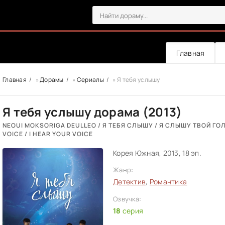
Главная
Главная
»
Дорамы
»
Сериалы
» Я тебя услышу
Я тебя услышу дорама (2013)
NEOUI MOKSORIGA DEULLEO / Я ТЕБЯ СЛЫШУ / Я СЛЫШУ ТВОЙ ГОЛ
VOICE / I HEAR YOUR VOICE
Корея Южная, 2013, 18 эп.
Жанр:
Детектив
,
Романтика
Озвучка:
18
серия