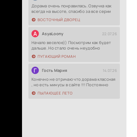
Дорама очень понравилась. Озвучка как
всегда на высоте, спасибо за все серии
ВОСТОЧНЫЙ ДВОРЕЦ
A
AsyaLoony
22.07.26
Начало веселое)) Посмотрим как будет
дальше. Но стало очень неудобно
ПУГАЮЩИЙ РОМАН
Г
Гость Мария
14.07.26
Конечно не отричаю что дорама классная
, но есть минусы в сайте !!! Постоянно
ПЫЛАЮЩЕЕ ЛЕТО