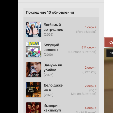
Последние 10 обновлений
Любимый
1 серия
сотрудник
(Force Media)
(2026)
С
Бегущий
814 серия
человек
(Runfast.Subtitles)
(2010)
Замужняя
2 серия
убийца
(SoftBox)
(2026)
Дело даже
2 серия
не в
(ФСГ
Мания.Subtitles)
измене
(2026)
Империя
4 серия
как выкуп
(Light Breeze)