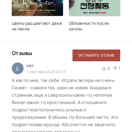
Цветы расцветают даже
Обязанности после
на песке
школы
Отзывы
ОСТАВИТЬ ОТЗЫВ
Lex
L
0
1
7 сентября 2025 00:53
А как по мне, так себе. Играли актеры не очень.
Сюжет - скажем так, идея не новая. Академия
странная, еще и сверхсилы какие-то нелепые.
Финал какой-то простенький. А отношения
подростков получились унылые и
предсказуемые. В общем, по большей части, это
подростковая ерунда. Абсолютно не зацепило,
досмотрел просто для галочки.