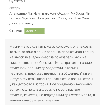
Субтитры
Актеры:
Александр Ли, Чан Гван, Чон Ю-джин, Чи Хэра, Ли
Бом-су, Хон Бин, Ли Мун-щик, Со Е-джи, Щин Хён-
джун, Ли Хён-у
Статус:
ЗАВЕРШЁН
Мурим - это скрытая школа, которую могут видеть
только особые люди, и здесь не делают упор только
на высокие академические показатели, но и на
физические способности. Школа преподает своим
студентам великие добродетели, включая
честность, веру, жертвенность и общение. Учителя
и студенты этой школы приезжают из разных стран,
у каждого своя история. Все обыденно и необычно
до тех пор, пока в академию не заглядывает
студент, кажется, не подходящий для этого места, и
меняет судьбу всех студентов.