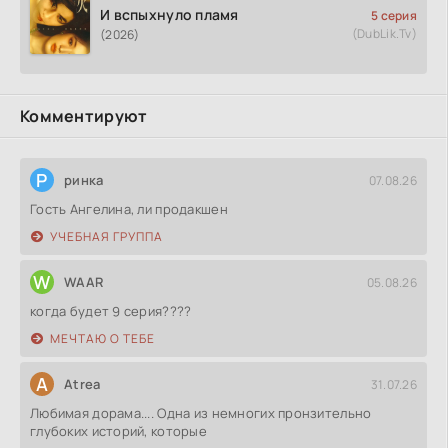
И вспыхнуло пламя
5 серия
(DubLik.Tv)
(2026)
Комментируют
Р
ринка
07.08.26
Гость Ангелина, ли продакшен
УЧЕБНАЯ ГРУППА
W
WAAR
05.08.26
когда будет 9 серия????
МЕЧТАЮ О ТЕБЕ
A
Atrea
31.07.26
Любимая дорама.... Одна из немногих пронзительно
глубоких историй, которые