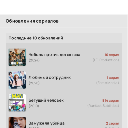
Обновления сериалов
Последние 10 обновлений
Чеболь против детектива
16 серия
(LE-Production)
(2024)
Любимый сотрудник
1 серия
(Force Media)
(2026)
Бегущий человек
814 серия
(Runfast.Subtitles)
(2010)
Замужняя убийца
2 серия