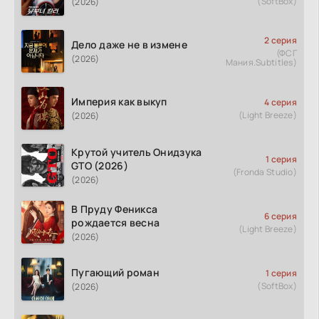
(SoftBox)
(2026)
2 серия
Дело даже не в измене
(ФСГ
(2026)
Мания.Subtitles)
Империя как выкуп
4 серия
(Light Breeze)
(2026)
Крутой учитель Онидзука
1 серия
GTO (2026)
(Fronda Studio)
(2026)
В Пруду Феникса
6 серия
рождается весна
(Light Breeze)
(2026)
Пугающий роман
1 серия
(SoftBox)
(2026)