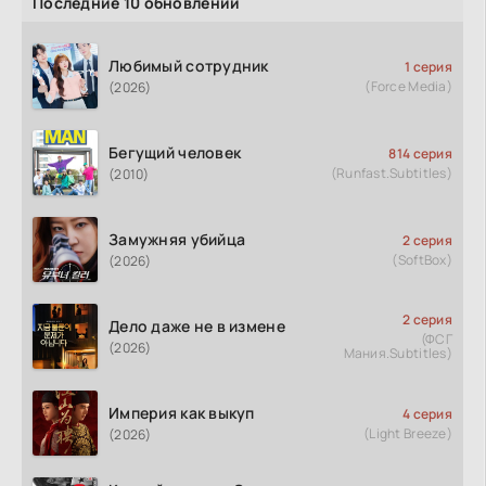
Последние 10 обновлений
Любимый сотрудник
1 серия
(Force Media)
(2026)
Бегущий человек
814 серия
(Runfast.Subtitles)
(2010)
Замужняя убийца
2 серия
(SoftBox)
(2026)
2 серия
Дело даже не в измене
(ФСГ
(2026)
Мания.Subtitles)
Империя как выкуп
4 серия
(Light Breeze)
(2026)