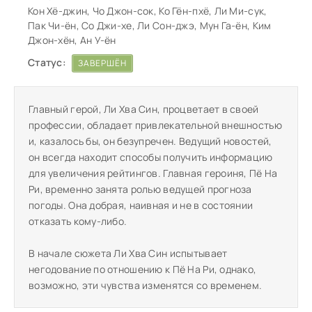
Кон Хё-джин, Чо Джон-сок, Ко Гён-пхё, Ли Ми-сук,
Пак Чи-ён, Со Джи-хе, Ли Сон-джэ, Мун Га-ён, Ким
Джон-хён, Ан У-ён
Статус:
ЗАВЕРШЁН
Главный герой, Ли Хва Син, процветает в своей
профессии, обладает привлекательной внешностью
и, казалось бы, он безупречен. Ведущий новостей,
он всегда находит способы получить информацию
для увеличения рейтингов. Главная героиня, Пё На
Ри, временно занята ролью ведущей прогноза
погоды. Она добрая, наивная и не в состоянии
отказать кому-либо.
В начале сюжета Ли Хва Син испытывает
негодование по отношению к Пё На Ри, однако,
возможно, эти чувства изменятся со временем.