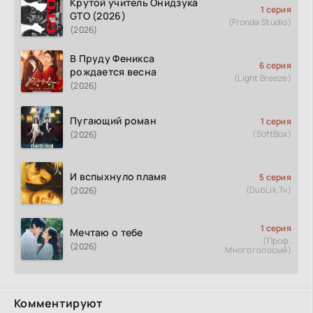
Крутой учитель Онидзука
1 серия
GTO (2026)
(Fronda Studio)
(2026)
В Пруду Феникса
6 серия
рождается весна
(Light Breeze)
(2026)
Пугающий роман
1 серия
(SoftBox)
(2026)
И вспыхнуло пламя
5 серия
(DubLik.Tv)
(2026)
1 серия
Мечтаю о тебе
(Проф.
(2026)
Многоголосый)
Комментируют