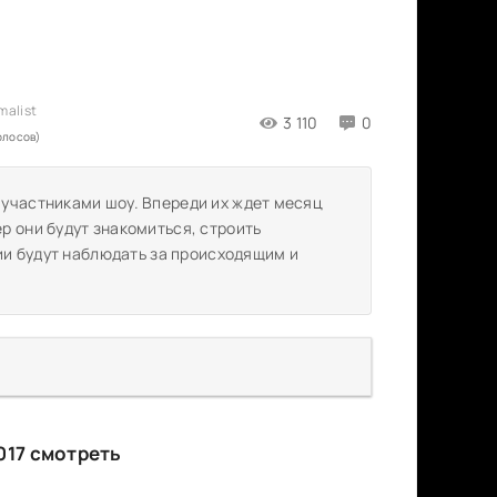
3 110
0
олосов)
участниками шоу. Впереди их ждет месяц
р они будут знакомиться, строить
дии будут наблюдать за происходящим и
017 смотреть