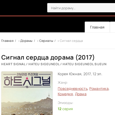
Главная
Главная
»
Дорамы
»
Сериалы
» Сигнал сердца
Сигнал сердца дорама (2017)
HEART SIGNAL / HATEU SIGEUNEOL / HATEU SIGEUNEOL SIJEUN
Корея Южная, 2017, 12 эп.
Жанр:
Повседневность
,
Романтика
,
Комедия
,
Драма
Эпизоды:
12
серия