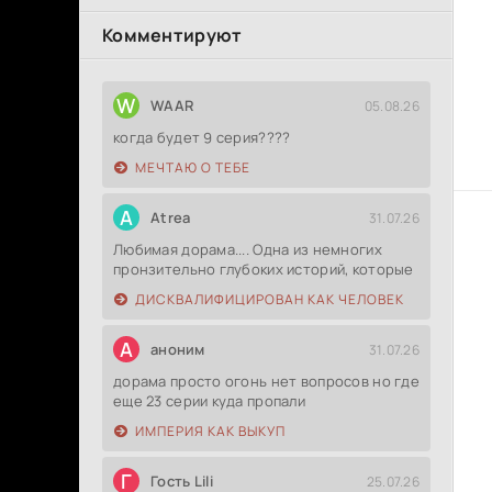
Комментируют
W
WAAR
05.08.26
когда будет 9 серия????
МЕЧТАЮ О ТЕБЕ
A
Atrea
31.07.26
Любимая дорама.... Одна из немногих
пронзительно глубоких историй, которые
ДИСКВАЛИФИЦИРОВАН КАК ЧЕЛОВЕК
А
аноним
31.07.26
дорама просто огонь нет вопросов но где
еще 23 серии куда пропали
ИМПЕРИЯ КАК ВЫКУП
Г
Гость Lili
25.07.26