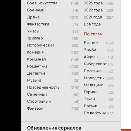
Боев. искусства
2023 года
(146)
(495)
Военный
2022 года
(15)
(360)
Драма
2021 года
(1079)
(227)
Фантастика
Все года
(74)
Ужасы
(61)
По тегам
Триллер
(490)
Бизнес
(139)
Исторический
(600)
Зомби
(12)
Комедия
(783)
Айдолы
(18)
Криминал
(146)
Киберспорт
(14)
Романтика
(1708)
Политика
(62)
Детектив
(608)
Молодежь
(299)
Музыка
(38)
Медицина
(54)
Повседневность
(276)
Гурман
(25)
Семейный
(60)
Закон
(66)
Спортивный
(48)
Богачи
(24)
Фэнтези
(538)
По вебтуну
(77)
Обновления сериалов