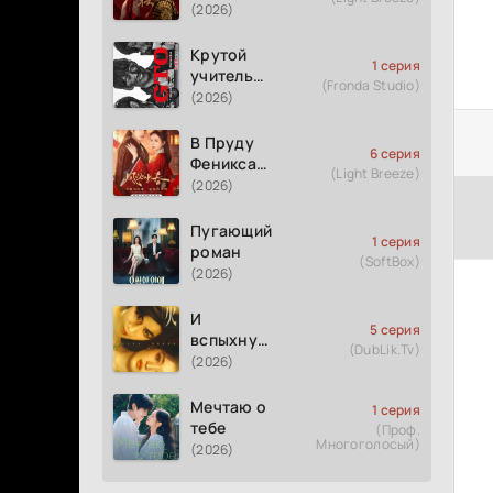
(2026)
Крутой
1 серия
учитель
(Fronda Studio)
Онидзука
(2026)
GTO
(2026)
В Пруду
6 серия
Феникса
(Light Breeze)
рождается
(2026)
весна
Пугающий
1 серия
роман
(SoftBox)
(2026)
И
5 серия
вспыхнуло
(DubLik.Tv)
пламя
(2026)
Мечтаю о
1 серия
тебе
(Проф.
Многоголосый)
(2026)