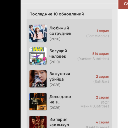
C
Последние 10 обновлений
Любимый
1 серия
сотрудник
(Force Media)
(2026)
Бегущий
814 серия
человек
(Runfast.Subtitles)
(2010)
Замужняя
2 серия
убийца
(SoftBox)
(2026)
Дело даже
2 серия
не в
(ФСГ
Мания.Subtitles)
измене
(2026)
Империя
4 серия
как выкуп
(Light Breeze)