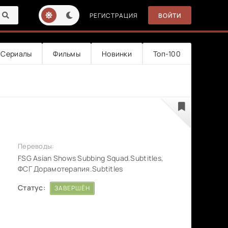
РЕГИСТРАЦИЯ
ВОЙТИ
Сериалы
Фильмы
Новинки
Топ-100
Переводы:
FSG Asian Shows Subbing Squad.Subtitles,
ФСГ Дорамотерапия.Subtitles
Статус:
ЗАВЕРШЁН