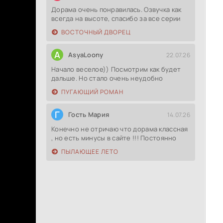
Дорама очень понравилась. Озвучка как
всегда на высоте, спасибо за все серии
ВОСТОЧНЫЙ ДВОРЕЦ
A
AsyaLoony
22.07.26
Начало веселое)) Посмотрим как будет
дальше. Но стало очень неудобно
ПУГАЮЩИЙ РОМАН
Г
Гость Мария
14.07.26
Конечно не отричаю что дорама классная
, но есть минусы в сайте !!! Постоянно
ПЫЛАЮЩЕЕ ЛЕТО