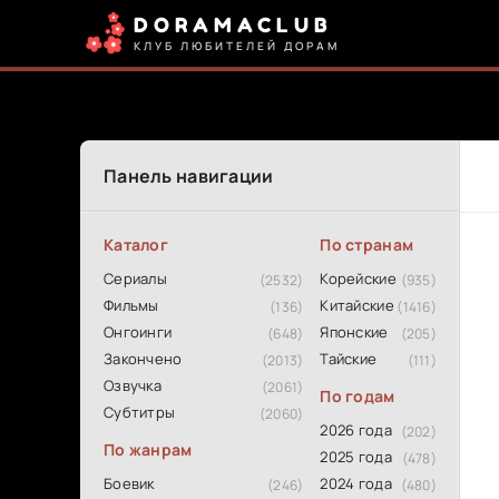
DORAMACLUB
КЛУБ ЛЮБИТЕЛЕЙ ДОРАМ
Панель навигации
Каталог
По странам
Сериалы
Корейские
(2532)
(935)
Фильмы
Китайские
(136)
(1416)
Онгоинги
Японские
(648)
(205)
Закончено
Тайские
(2013)
(111)
Озвучка
(2061)
По годам
Субтитры
(2060)
2026 года
(202)
По жанрам
2025 года
(478)
Боевик
2024 года
(246)
(480)