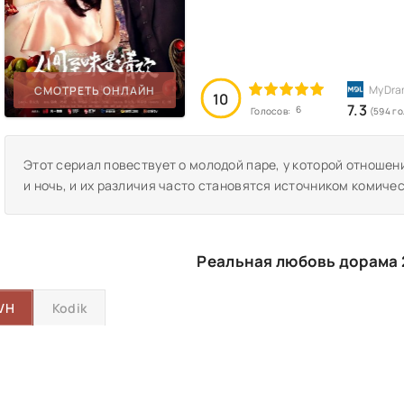
СМОТРЕТЬ ОНЛАЙН
10
7.3
6
Голосов:
(594 г
Этот сериал повествует о молодой паре, у которой отношен
и ночь, и их различия часто становятся источником комиче
Реальная любовь дорама 
VH
Kodik