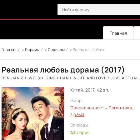
Главная
Главная
»
Дорамы
»
Сериалы
» Реальная любовь
Реальная любовь дорама (2017)
REN JIAN ZHI WEI SHI QING HUAN / IN LIFE AND LOVE / LOVE ACTUAL
Китай, 2017, 42 эп.
Жанр:
Повседневность
,
Романтика
,
Драма
Эпизоды:
43
серия