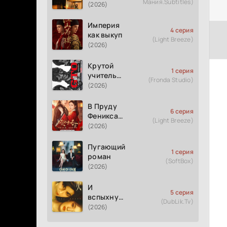
Мания.Subtitles)
измене
(2026)
Империя
4 серия
как выкуп
(Light Breeze)
(2026)
Крутой
1 серия
учитель
(Fronda Studio)
Онидзука
(2026)
GTO
(2026)
В Пруду
6 серия
Феникса
(Light Breeze)
рождается
(2026)
весна
Пугающий
1 серия
роман
(SoftBox)
(2026)
И
5 серия
вспыхнуло
(DubLik.Tv)
пламя
(2026)