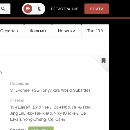
РЕГИСТРАЦИЯ
ВОЙТИ
Сериалы
Фильмы
Новинки
Топ-100
LY
Переводы:
STEPonee, FSG Tonyvika's World.Subtitles
Актеры:
Тун Давэй, Джо Чэнь, Ван Ибо, Линь Пэн,
Jing Lai, Чжу Ганжияо, Чжу Юйсинь, Се
Шуай, Yong Cheng, Се Юань
Статус: