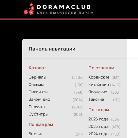
DORAMACLUB
КЛУБ ЛЮБИТЕЛЕЙ ДОРАМ
Панель навигации
Каталог
По странам
Сериалы
Корейские
(2534)
(937)
Фильмы
Китайские
(136)
(1416)
Онгоинги
Японские
(648)
(205)
Закончено
Тайские
(2014)
(111)
Озвучка
(2062)
По годам
Субтитры
(2061)
2026 года
(204)
По жанрам
2025 года
(478)
Боевик
2024 года
(247)
(480)