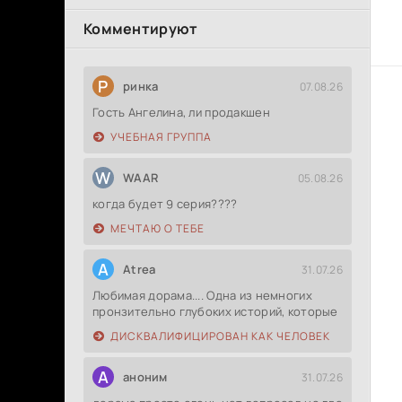
Комментируют
Р
ринка
07.08.26
Гость Ангелина, ли продакшен
УЧЕБНАЯ ГРУППА
W
WAAR
05.08.26
когда будет 9 серия????
МЕЧТАЮ О ТЕБЕ
A
Atrea
31.07.26
Любимая дорама.... Одна из немногих
пронзительно глубоких историй, которые
ДИСКВАЛИФИЦИРОВАН КАК ЧЕЛОВЕК
А
аноним
31.07.26