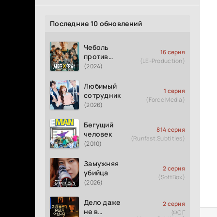
Последние 10 обновлений
Чеболь
16 серия
против
(LE-Production)
детектива
(2024)
Любимый
1 серия
сотрудник
(Force Media)
(2026)
Бегущий
814 серия
человек
(Runfast.Subtitles)
(2010)
Замужняя
2 серия
убийца
(SoftBox)
(2026)
Дело даже
2 серия
не в
(ФСГ