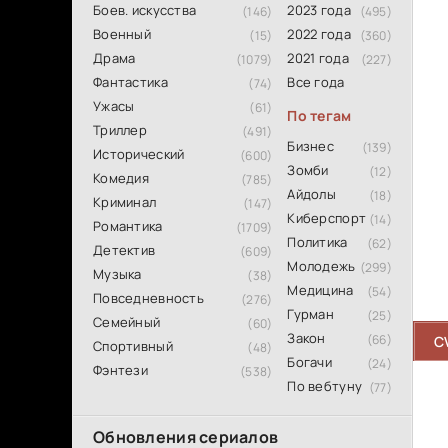
Боев. искусства
2023 года
(146)
(495)
Военный
2022 года
(15)
(360)
Драма
2021 года
(1079)
(227)
Фантастика
Все года
(74)
Ужасы
(61)
По тегам
Триллер
(491)
Бизнес
(139)
Исторический
(600)
Зомби
(12)
Комедия
(785)
Айдолы
(18)
Криминал
(147)
Киберспорт
(14)
Романтика
(1709)
Политика
(62)
Детектив
(609)
Молодежь
(299)
Музыка
(38)
Медицина
(54)
Повседневность
(276)
Гурман
(25)
Семейный
(60)
Закон
(66)
C
Спортивный
(48)
Богачи
(24)
Фэнтези
(538)
По вебтуну
(77)
Обновления сериалов