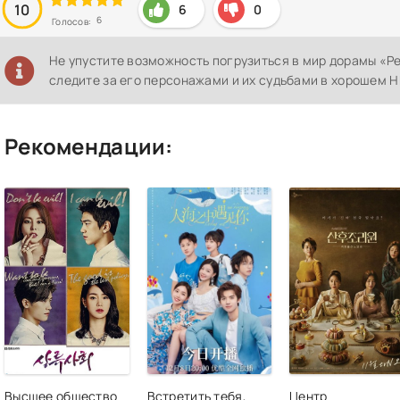
10
6
0
6
Голосов:
Не упустите возможность погрузиться в мир дорамы «Р
следите за его персонажами и их судьбами в хорошем H
Рекомендации:
Высшее общество
Встретить тебя,
Центр