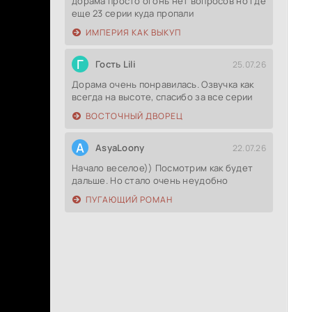
дорама просто огонь нет вопросов но где
еще 23 серии куда пропали
ИМПЕРИЯ КАК ВЫКУП
Г
Гость Lili
25.07.26
Дорама очень понравилась. Озвучка как
всегда на высоте, спасибо за все серии
ВОСТОЧНЫЙ ДВОРЕЦ
A
AsyaLoony
22.07.26
Начало веселое)) Посмотрим как будет
дальше. Но стало очень неудобно
ПУГАЮЩИЙ РОМАН