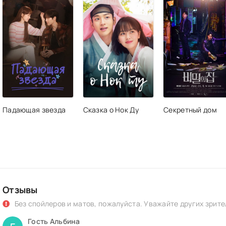
Падающая звезда
Сказка о Нок Ду
Секретный дом
Отзывы
Без спойлеров и матов, пожалуйста. Уважайте других зрите
Гость Альбина