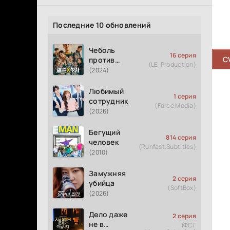
Последние 10 обновлений
Чеболь
16 серия
C
против
(LE-Production)
детектива
(2024)
Любимый
1 серия
сотрудник
(Force Media)
(2026)
Бегущий
814 серия
человек
(Runfast.Subtitles)
(2010)
Замужняя
2 серия
убийца
(SoftBox)
(2026)
Дело даже
2 серия
не в
(ФСГ