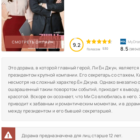
СМОТРЕТЬ ОНЛАЙН
9.2
8.5
530
Голосов:
(98040
Это дорама, в которой главный герой, Ли Ён Джун, являет
президентом крупной компании. Его секретарь со стажем, К
несмотря на сложный характер Ён Джуна. Однако внезапно о
ошарашенный таким поворотом событий, приходит к выводу, 
красотой. Вскоре он осознает, что Ми Со влюбилась в него.
приводит к забавным и романтическим моментам, и в дорам
между президентом и его бывшей секретаршей.
Дорама предназначена для лиц старше 12 лет.