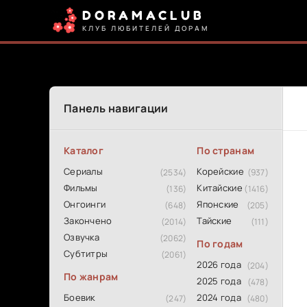
DORAMACLUB
КЛУБ ЛЮБИТЕЛЕЙ ДОРАМ
Панель навигации
Каталог
По странам
Сериалы
Корейские
(2534)
(937)
Фильмы
Китайские
(136)
(1416)
Онгоинги
Японские
(648)
(205)
Закончено
Тайские
(2014)
(111)
Озвучка
(2062)
По годам
Субтитры
(2061)
2026 года
(204)
По жанрам
2025 года
(478)
Боевик
2024 года
(247)
(480)