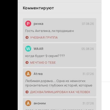
Комментируют
Р
ринка
07.08.26
Гость Ангелина, ли продакшен
УЧЕБНАЯ ГРУППА
W
WAAR
05.08.26
когда будет 9 серия????
МЕЧТАЮ О ТЕБЕ
A
Atrea
31.07.26
Любимая дорама.... Одна из немногих
пронзительно глубоких историй, которые
ДИСКВАЛИФИЦИРОВАН КАК ЧЕЛОВЕК
А
аноним
31.07.26