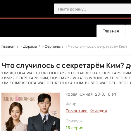
Главная
Главная
»
Дорамы
»
Сериалы
» Что случилось с секретарём Ким?
Что случилось с секретарём Ким? д
KIMBISEOGA WAE GEUREOLKKA? / ЧТО НАШЛО НА СЕКРЕТАРЯ КИМ?
КИМ? / СЕКРЕТАРЬ КИМ, ПОЧЕМУ? / WHAT’S WRONG WITH SECRET
KIM / GIMBISEOGA WAE GEUREOLKKA / KIM-BI-SEO WAE GEU-REOL
Корея Южная, 2018, 16 эп.
Жанр:
Романтика
,
Комедия
Эпизоды:
16
серия