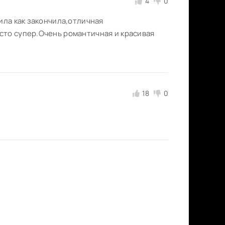
4
0
ила как закончила,отличная
сто супер.Очень романтичная и красивая
18
0