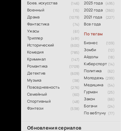
Боев. искусства
2023 года
(146)
(495)
Военный
2022 года
(15)
(360)
Драма
2021 года
(1079)
(227)
Фантастика
Все года
(74)
Ужасы
(61)
По тегам
Триллер
(491)
Бизнес
(139)
Исторический
(600)
Зомби
(12)
Комедия
(785)
Айдолы
(18)
Криминал
(147)
Киберспорт
(14)
Романтика
(1709)
Политика
(62)
Детектив
(609)
Молодежь
(299)
Музыка
(38)
Медицина
(54)
Повседневность
(276)
Гурман
(25)
Семейный
(60)
Закон
(66)
Спортивный
(48)
Богачи
(24)
Фэнтези
(538)
По вебтуну
(77)
Обновления сериалов