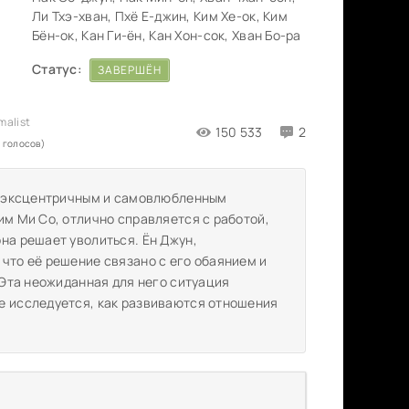
Ли Тхэ-хван, Пхё Е-джин, Ким Хе-ок, Ким
Бён-ок, Кан Ги-ён, Кан Хон-сок, Хван Бо-ра
Статус:
ЗАВЕРШЁН
150 533
2
 голосов)
ся эксцентричным и самовлюбленным
им Ми Со, отлично справляется с работой,
на решает уволиться. Ён Джун,
что её решение связано с его обаянием и
 Эта неожиданная для него ситуация
е исследуется, как развиваются отношения