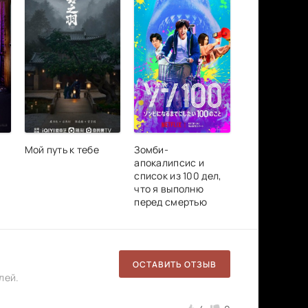
Мой путь к тебе
Зомби-
апокалипсис и
список из 100 дел,
что я выполню
перед смертью
ОСТАВИТЬ ОТЗЫВ
лей.