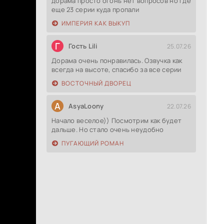
дорама просто огонь нет вопросов но где
еще 23 серии куда пропали
ИМПЕРИЯ КАК ВЫКУП
Г
Гость Lili
25.07.26
Дорама очень понравилась. Озвучка как
всегда на высоте, спасибо за все серии
ВОСТОЧНЫЙ ДВОРЕЦ
A
AsyaLoony
22.07.26
Начало веселое)) Посмотрим как будет
дальше. Но стало очень неудобно
ПУГАЮЩИЙ РОМАН