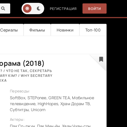
РЕГИСТРАЦИЯ
ВОЙТИ
Сериалы
Фильмы
Новинки
Топ-100
орама (2018)
 / ЧТО НЕ ТАК, СЕКРЕТАРЬ
ARY KIM? / WHY SECRETARY
-KKA
Переводы:
SoftBox, STEPonee, GREEN TEA, Мобильное
телевидение, HighHopes, Храм Дорам ТВ,
Субтитры, Unicorn
Актеры:
Пак Со-джун, Пак Мин-ён, Хван Чхан-сон,