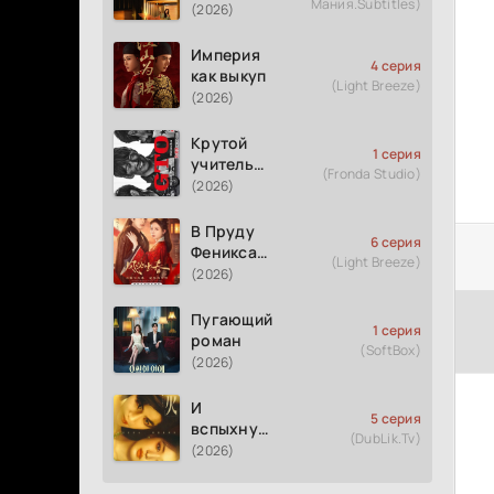
Мания.Subtitles)
измене
(2026)
Империя
4 серия
как выкуп
(Light Breeze)
(2026)
Крутой
1 серия
учитель
(Fronda Studio)
Онидзука
(2026)
GTO
(2026)
В Пруду
6 серия
Феникса
(Light Breeze)
рождается
(2026)
весна
Пугающий
1 серия
роман
(SoftBox)
(2026)
И
5 серия
вспыхнуло
(DubLik.Tv)
пламя
(2026)