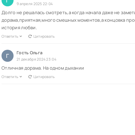
Г
9 апреля 2025 22:04
Долго не решалась смотреть,а когда начала даже не замет
дорама,приятная,много смешных моментов,а концовка про
история любви.
Ответить
Цитировать
Гость Ольга
Г
21 декабря 2024 23:04
Отличная дорама. На одном дыхании
Ответить
Цитировать