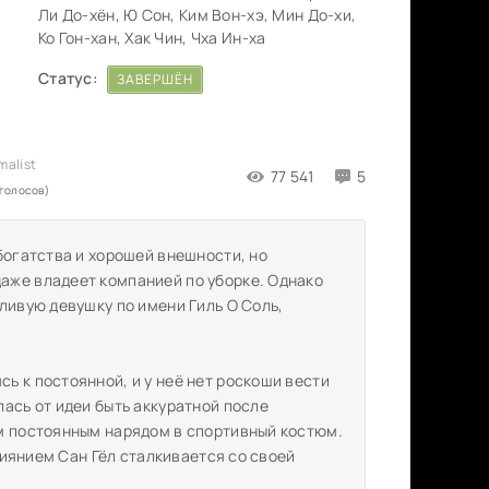
Ли До-хён, Ю Сон, Ким Вон-хэ, Мин До-хи,
Ко Гон-хан, Хак Чин, Чха Ин-ха
Статус:
ЗАВЕРШЁН
77 541
5
 голосов)
богатства и хорошей внешности, но
аже владеет компанией по уборке. Однако
ливую девушку по имени Гиль О Соль,
ь к постоянной, и у неё нет роскоши вести
ась от идеи быть аккуратной после
м постоянным нарядом в спортивный костюм.
влиянием Сан Гёл сталкивается со своей