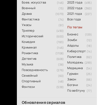
Боев. искусства
2023 года
(146)
(495)
Военный
2022 года
(15)
(360)
Драма
2021 года
(1079)
(227)
Фантастика
Все года
(74)
Ужасы
(61)
По тегам
Триллер
(490)
Бизнес
(139)
Исторический
(600)
Зомби
(12)
Комедия
(783)
Айдолы
(18)
Криминал
(146)
Киберспорт
(14)
Романтика
(1708)
Политика
(62)
Детектив
(608)
Молодежь
(299)
Музыка
(38)
Медицина
(54)
Повседневность
(276)
Гурман
(25)
Семейный
(60)
Закон
(66)
Спортивный
(48)
Богачи
(24)
Фэнтези
(538)
По вебтуну
(77)
Обновления сериалов