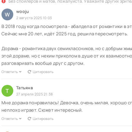
Без спойлеров и матов, пожалуйста. Уважайте других зрите
wooju
W
2 августа 2025 10:03
В 2018 году когда посмотрела - абалдела от романтики в э
Сейчас мне 20 лет, идёт 2025 год, решила пересмотреть.
Дорама - романтика двух семиклассников, но с добрым жмы
этой дораме, но с неким приколом в душе от их взаимоотно
разговаривать вообще друг с другом.
Ответить
Цитировать
Татьянв
Т
27 апреля 2025 21:38
Мне дорама понравилась! Девочка, очень милая, хорошо с
неплохо играет. Сюжет интересный.
Ответить
Цитировать