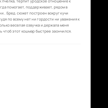
ак пчелка, терпит уродское отношение к
егда помогает, поддерживает, рядом в
зни.. Бред. сюжет построен вокруг кучи
удя по всему нет ни гордости ни уважения к
Только веселая озвучка и держала меня
ь чтоб этот кошмар быстрее заончился.