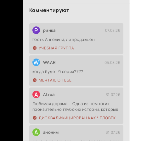
Комментируют
Р
ринка
07.08.26
Гость Ангелина, ли продакшен
УЧЕБНАЯ ГРУППА
W
WAAR
05.08.26
когда будет 9 серия????
МЕЧТАЮ О ТЕБЕ
A
Atrea
31.07.26
Любимая дорама.... Одна из немногих
пронзительно глубоких историй, которые
ДИСКВАЛИФИЦИРОВАН КАК ЧЕЛОВЕК
А
аноним
31.07.26