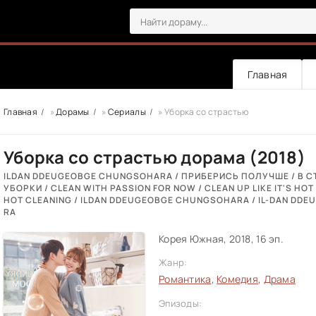
Главная
Главная
»
Дорамы
»
Сериалы
» Уборка со страстью
Уборка со страстью дорама (2018)
ILDAN DDEUGEOBGE CHUNGSOHARA / ПРИБЕРИСЬ ПОЛУЧШЕ / В 
УБОРКИ / CLEAN WITH PASSION FOR NOW / CLEAN UP LIKE IT'S HOT
HOT CLEANING / ILDAN DDEUGEOBGE CHUNGSOHARA / IL-DAN DD
RA
Корея Южная, 2018, 16 эп.
Жанр:
Романтика
,
Комедия
,
Драма
Эпизоды: