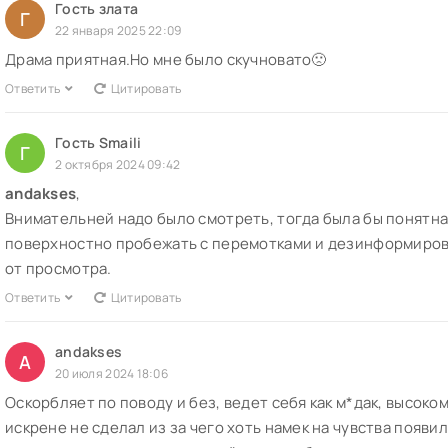
Гость злата
Г
22 января 2025 22:09
Драма приятная.Но мне было скучновато🙁
Ответить
Цитировать
Гость Smaili
Г
2 октября 2024 09:42
andakses
,
Внимательней надо было смотреть, тогда была бы понятна 
поверхностно пробежать с перемотками и дезинформиров
от просмотра.
Ответить
Цитировать
andakses
A
20 июля 2024 18:06
Оскорбляет по поводу и без, ведет себя как м*дак, высоко
искрене не сделал из за чего хоть намек на чувства появилс