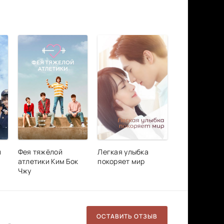
и
Фея тяжёлой
Легкая улыбка
атлетики Ким Бок
покоряет мир
Чжу
ОСТАВИТЬ ОТЗЫВ