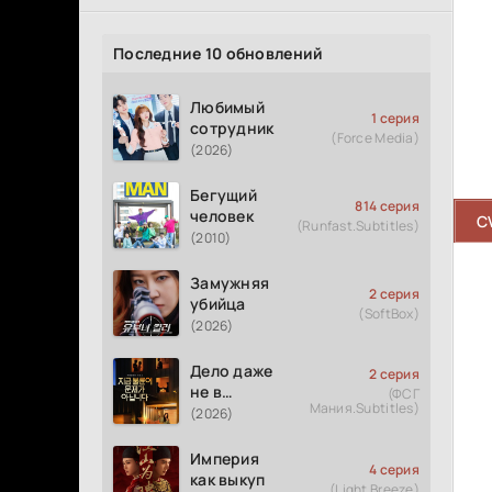
Последние 10 обновлений
Любимый
1 серия
сотрудник
(Force Media)
(2026)
Бегущий
814 серия
человек
C
(Runfast.Subtitles)
(2010)
Замужняя
2 серия
убийца
(SoftBox)
(2026)
Дело даже
2 серия
не в
(ФСГ
Мания.Subtitles)
измене
(2026)
Империя
4 серия
как выкуп
(Light Breeze)