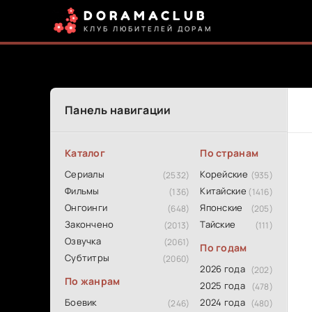
DORAMACLUB
КЛУБ ЛЮБИТЕЛЕЙ ДОРАМ
Панель навигации
Каталог
По странам
Сериалы
Корейские
(2532)
(935)
Фильмы
Китайские
(136)
(1416)
Онгоинги
Японские
(648)
(205)
Закончено
Тайские
(2013)
(111)
Озвучка
(2061)
По годам
Субтитры
(2060)
2026 года
(202)
По жанрам
2025 года
(478)
Боевик
2024 года
(246)
(480)