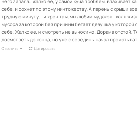
него запала.. жалко ее, у самой куча проблем, впахивает к
себе, и сохнет по этому ничтожеству. А парень с крыши вс
трудную минуту,.. и хрен там, мы любим мудаков.. как в жи
мусора за которой без причины бегает девушка у которой с
себе. Жалко ее, и смотреть не выносимо. Дорама отстой. 
досмотреть до конца, но уже с середины начал проматыват
Ответить
Цитировать