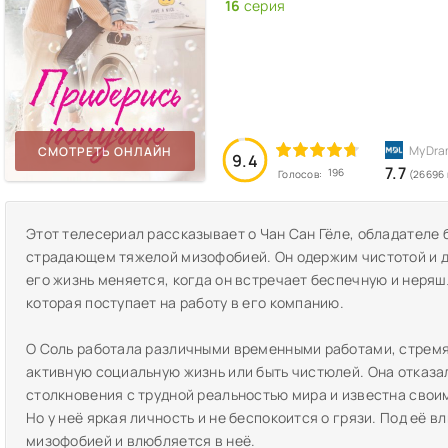
16
серия
СМОТРЕТЬ ОНЛАЙН
9.4
7.7
196
Голосов:
(26696
Этот телесериал рассказывает о Чан Сан Гёле, обладателе 
страдающем тяжелой мизофобией. Он одержим чистотой и д
его жизнь меняется, когда он встречает беспечную и неряш
которая поступает на работу в его компанию.
О Соль работала различными временными работами, стремяс
активную социальную жизнь или быть чистюлей. Она отказал
столкновения с трудной реальностью мира и известна свои
Но у неё яркая личность и не беспокоится о грязи. Под её 
мизофобией и влюбляется в неё.