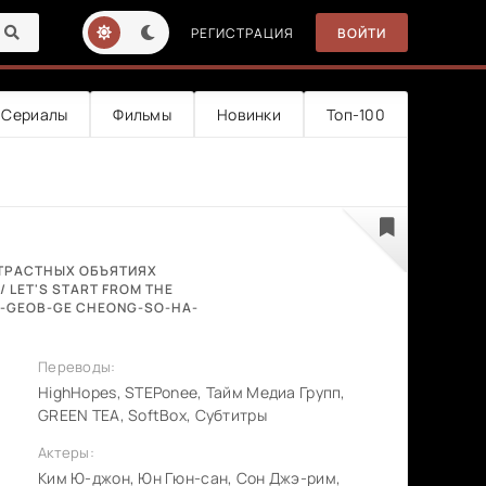
РЕГИСТРАЦИЯ
ВОЙТИ
Сериалы
Фильмы
Новинки
Топ-100
СТРАСТНЫХ ОБЪЯТИЯХ
 / LET'S START FROM THE
EU-GEOB-GE CHEONG-SO-HA-
Переводы:
HighHopes, STEPonee, Тайм Медиа Групп,
GREEN TEA, SoftBox, Субтитры
Актеры:
Ким Ю-джон, Юн Гюн-сан, Сон Джэ-рим,