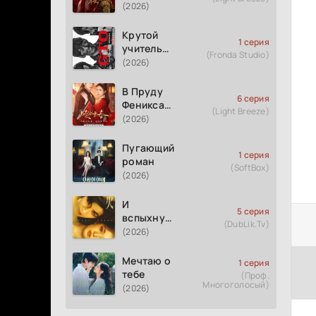
(2026)
Крутой
1 серия
учитель
(Fronda Studio)
Онидзука
(2026)
GTO
(2026)
В Пруду
6 серия
Феникса
(Light Breeze)
рождается
(2026)
весна
Пугающий
1 серия
роман
(SoftBox)
(2026)
И
5 серия
вспыхнуло
(DubLik.Tv)
пламя
(2026)
Мечтаю о
1 серия
тебе
(Проф.
Многоголосый)
(2026)