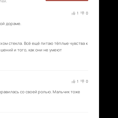
лей.
1
0
той дораме.
хом стекла. Всё ещё питаю тёплые чувства к
шений и того, как они не умеют
1
0
правилась со своей ролью. Мальчик тоже