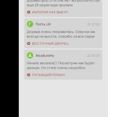
дорама просто огонь нет вопросов но где
еще 23 серии куда пропали
ИМПЕРИЯ КАК ВЫКУП
Г
Гость Lili
25.07.26
Дорама очень понравилась. Озвучка как
всегда на высоте, спасибо за все серии
ВОСТОЧНЫЙ ДВОРЕЦ
A
AsyaLoony
22.07.26
Начало веселое)) Посмотрим как будет
дальше. Но стало очень неудобно
ПУГАЮЩИЙ РОМАН