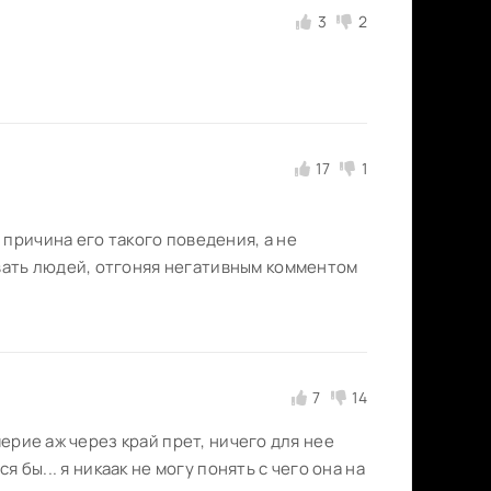
3
2
17
1
причина его такого поведения, а не
ать людей, отгоняя негативным комментом
7
14
мерие аж через край прет, ничего для нее
я бы... я никаак не могу понять с чего она на