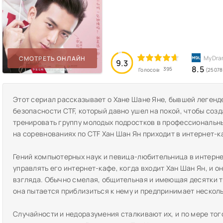
СМОТРЕТЬ ОНЛАЙН
9.3
8.5
395
Голосов:
(25078
Этот сериал рассказывает о Хане Шане Яне, бывшей легенд
безопасности CTF, который давно ушел на покой, чтобы созд
тренировать группу молодых подростков в профессиональн
на соревнованиях по CTF Хан Шан Ян приходит в интернет-к
Гений компьютерных наук и певица-любительница в интернет
управлять его интернет-кафе, когда входит Хан Шан Ян, и 
взгляда. Обычно смелая, общительная и имеющая десятки т
она пытается приблизиться к нему и предпринимает несколь
Случайности и недоразумения сталкивают их, и по мере тог