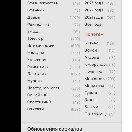
Боев. искусства
2023 года
(146)
(495)
Военный
2022 года
(15)
(360)
Драма
2021 года
(1079)
(227)
Фантастика
Все года
(74)
Ужасы
(61)
По тегам
Триллер
(490)
Бизнес
(139)
Исторический
(600)
Зомби
(12)
Комедия
(783)
Айдолы
(18)
Криминал
(146)
Киберспорт
(14)
Романтика
(1708)
Политика
(62)
Детектив
(608)
Молодежь
(299)
Музыка
(38)
Медицина
(54)
Повседневность
(276)
Гурман
(25)
Семейный
(60)
Закон
(66)
Спортивный
(48)
Богачи
(24)
Фэнтези
(538)
По вебтуну
(77)
Обновления сериалов