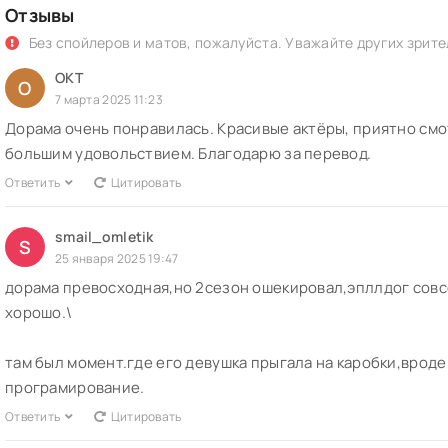
Отзывы
Без спойлеров и матов, пожалуйста. Уважайте других зрите
OKT
O
7 марта 2025 11:23
Дорама очень понравилась. Красивые актёры, приятно см
большим удовольствием. Благодарю за перевод.
Ответить
Цитировать
smail_omletik
S
25 января 2025 19:47
дорама превосходная,но 2сезон ошекировал,эпллдог совсе
хорошо.\
там был момент.где его девушка прыгала на каробки,вроде 
програмирование.
Ответить
Цитировать