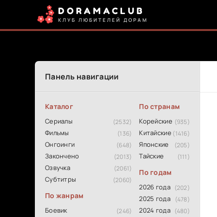
DORAMACLUB
КЛУБ ЛЮБИТЕЛЕЙ ДОРАМ
Панель навигации
Каталог
По странам
Сериалы
Корейские
(2532)
(935)
Фильмы
Китайские
(136)
(1416)
Онгоинги
Японские
(648)
(205)
Закончено
Тайские
(2013)
(111)
Озвучка
(2061)
По годам
Субтитры
(2060)
2026 года
(202)
По жанрам
2025 года
(478)
Боевик
2024 года
(246)
(480)