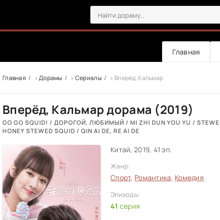
Главная
Главная
»
Дорамы
»
Сериалы
» Вперёд, Кальмар
Вперёд, Кальмар дорама (2019)
GO GO SQUID! / ДОРОГОЙ, ЛЮБИМЫЙ / MI ZHI DUN YOU YU / STEWE
HONEY STEWED SQUID / QIN AI DE, RE AI DE
Китай, 2019, 41 эп.
Жанр:
Спорт
,
Романтика
,
Комедия
Эпизоды:
41
серия