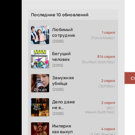
Последние 10 обновлений
Любимый
1 серия
сотрудник
(Force Media)
(2026)
Бегущий
814 серия
человек
(Runfast.Subtitles)
(2010)
Замужняя
C
2 серия
убийца
(SoftBox)
(2026)
Дело даже
2 серия
не в
(ФСГ
Мания.Subtitles)
измене
(2026)
Империя
4 серия
как выкуп
(Light Breeze)