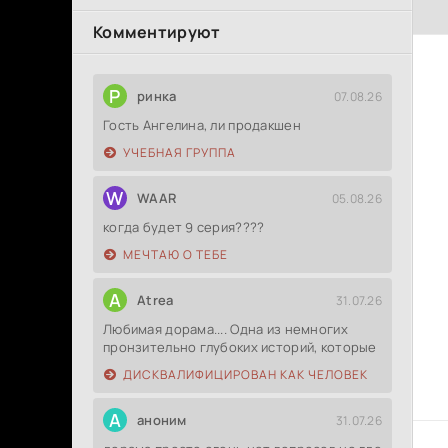
Комментируют
Р
ринка
07.08.26
Гость Ангелина, ли продакшен
УЧЕБНАЯ ГРУППА
W
WAAR
05.08.26
когда будет 9 серия????
МЕЧТАЮ О ТЕБЕ
A
Atrea
31.07.26
Любимая дорама.... Одна из немногих
пронзительно глубоких историй, которые
ДИСКВАЛИФИЦИРОВАН КАК ЧЕЛОВЕК
А
аноним
31.07.26