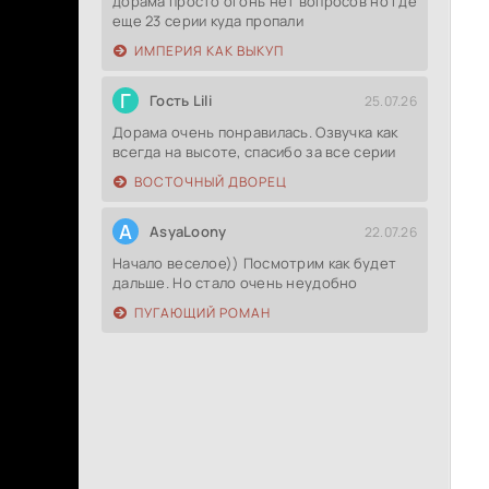
дорама просто огонь нет вопросов но где
еще 23 серии куда пропали
ИМПЕРИЯ КАК ВЫКУП
Г
Гость Lili
25.07.26
Дорама очень понравилась. Озвучка как
всегда на высоте, спасибо за все серии
ВОСТОЧНЫЙ ДВОРЕЦ
A
AsyaLoony
22.07.26
Начало веселое)) Посмотрим как будет
дальше. Но стало очень неудобно
ПУГАЮЩИЙ РОМАН