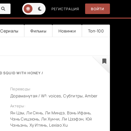
РЕГИСТРАЦИЯ
ВОЙТИ
Сериалы
Фильмы
Новинки
Топ-100
D SQUID WITH HONEY /
Переводы:
Дораманутая / W³: voices, Субтитры, Amber
Актеры:
Ян Цзы, Ли Сянь, Ли Миндэ, Вэнь Ифань,
Чэнь Сицзюнь, Ли Хунчи, Ли Цзэфэн, Юй
Чэнъэнь, Ху Итянь, Lexiao Xu