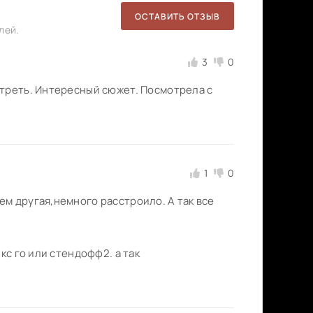
ОСТАВИТЬ ОТЗЫВ
лей.
3
0
отреть. Интересный сюжет. Посмотрела с
1
0
м другая,немного расстроило. А так все
кс го или стендофф2. а так