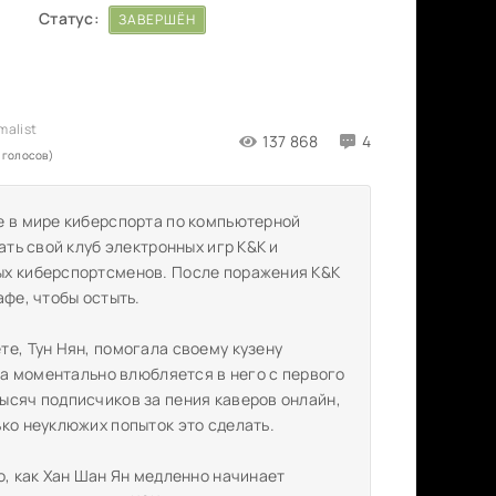
Статус:
ЗАВЕРШЁН
137 868
4
 голосов)
е в мире киберспорта по компьютерной
ать свой клуб электронных игр K&K и
ых киберспортсменов. После поражения K&K
афе, чтобы остыть.
е, Тун Нян, помогала своему кузену
она моментально влюбляется в него с первого
ысяч подписчиков за пения каверов онлайн,
ко неуклюжих попыток это сделать.
о, как Хан Шан Ян медленно начинает