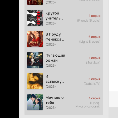
(2026)
Крутой
1 серия
учитель
(Fronda Studio)
Онидзука
(2026)
GTO
(2026)
В Пруду
6 серия
Феникса
(Light Breeze)
рождается
(2026)
весна
Пугающий
1 серия
роман
(SoftBox)
(2026)
И
5 серия
вспыхнуло
(DubLik.Tv)
пламя
(2026)
Мечтаю о
1 серия
тебе
(Проф.
Многоголосый)
(2026)