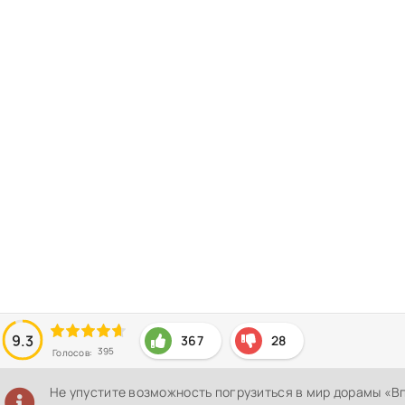
9.3
367
28
395
Голосов:
Не упустите возможность погрузиться в мир дорамы «В