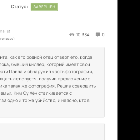
Статус:
ЗАВЕРШЁН
10 334
0
 голосов)
та, как его родной отец отверг его, когда
тока, бывший киллер, который имеет свои
мерти Павла и обнаружил часть фотографии,
дцать лет спустя, получив предложение о
зчика такая же фотография. Решив совершить
семьи, Ким Су Хён сталкивается с
за одно и то же убийство, и неясно, кто в