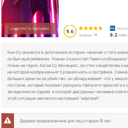
СМОТРЕТЬ ОНЛАЙН
9.6
8.2
28
Голосов:
(13834
Ким Су оказался в запутанной истории, начиная с того момен
он был ещё ребёнком. Новым отцом стал Павел из Владивос
планы на героя. Когда Су Хён вырос, он стал свидетелем с
на которой изображены его родная мать и сестрёнка. Семна
больших деньгах за убийство, он обнаруживает, что у зака
поступок, который поможет раскрыть тайну его прошлого и 
загадочной историей, в которой два разных человека платят 
этой ситуации является настоящей "жертвой".
Дорама предназначена для лиц старше 15 лет.