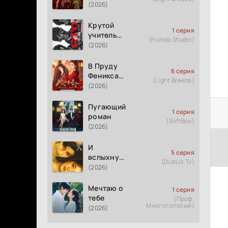
(2026)
Крутой
1 серия
учитель
(Fronda Studio)
Онидзука
(2026)
GTO
(2026)
В Пруду
6 серия
Феникса
(Light Breeze)
рождается
(2026)
весна
Пугающий
1 серия
роман
(SoftBox)
(2026)
И
5 серия
вспыхнуло
(DubLik.Tv)
пламя
(2026)
Мечтаю о
1 серия
тебе
(Проф.
Многоголосый)
(2026)