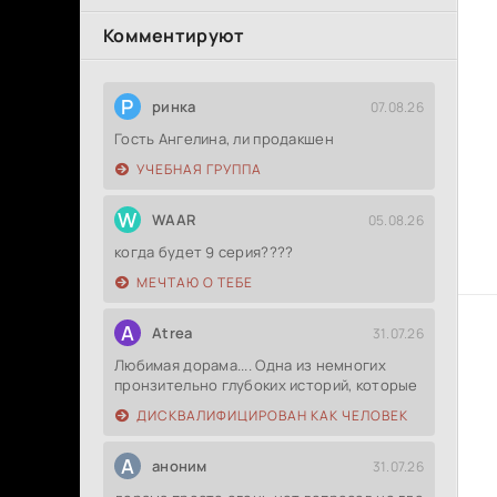
Комментируют
Р
ринка
07.08.26
Гость Ангелина, ли продакшен
УЧЕБНАЯ ГРУППА
W
WAAR
05.08.26
когда будет 9 серия????
МЕЧТАЮ О ТЕБЕ
A
Atrea
31.07.26
Любимая дорама.... Одна из немногих
пронзительно глубоких историй, которые
ДИСКВАЛИФИЦИРОВАН КАК ЧЕЛОВЕК
А
аноним
31.07.26