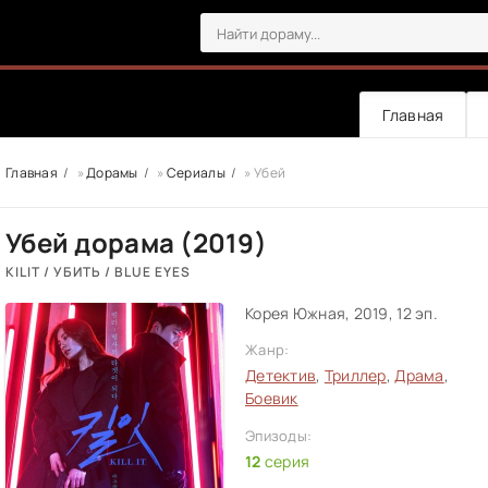
Главная
Главная
»
Дорамы
»
Сериалы
» Убей
Убей дорама (2019)
KILIT / УБИТЬ / BLUE EYES
Корея Южная, 2019, 12 эп.
Жанр:
Детектив
,
Триллер
,
Драма
,
Боевик
Эпизоды:
12
серия