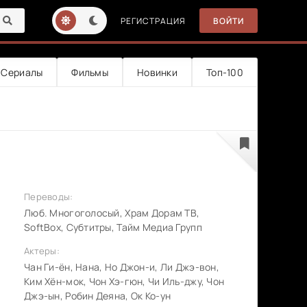
РЕГИСТРАЦИЯ
ВОЙТИ
Сериалы
Фильмы
Новинки
Топ-100
Переводы:
Люб. Многоголосый, Храм Дорам ТВ,
SoftBox, Субтитры, Тайм Медиа Групп
Актеры:
Чан Ги-ён, Нана, Но Джон-и, Ли Джэ-вон,
Ким Хён-мок, Чон Хэ-гюн, Чи Иль-джу, Чон
Джэ-ын, Робин Деяна, Ок Ко-ун