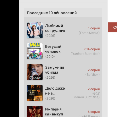
Последние 10 обновлений
Любимый
C
1 серия
сотрудник
(Force Media)
(2026)
Бегущий
814 серия
человек
(Runfast.Subtitles)
(2010)
Замужняя
2 серия
убийца
(SoftBox)
(2026)
Дело даже
2 серия
не в
(ФСГ
Мания.Subtitles)
измене
(2026)
Империя
4 серия
как выкуп
(Light Breeze)