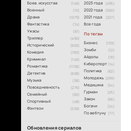
Боев. искусства
2023 года
(146)
(495)
Военный
2022 года
(15)
(360)
Драма
2021 года
(1079)
(227)
Фантастика
Все года
(74)
Ужасы
(61)
По тегам
Триллер
(490)
Бизнес
(139)
Исторический
(600)
Зомби
(12)
Комедия
(783)
Айдолы
(18)
Криминал
(146)
Киберспорт
(14)
Романтика
(1708)
Политика
(62)
Детектив
(608)
Молодежь
(299)
Музыка
(38)
Медицина
(54)
Повседневность
(276)
Гурман
(25)
Семейный
(60)
Закон
(66)
Спортивный
(48)
Богачи
(24)
Фэнтези
(538)
По вебтуну
(77)
Обновления сериалов