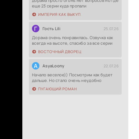
дорама просто огонь нет вопросов но где
еще 23 серии куда пропали
ИМПЕРИЯ КАК ВЫКУП
Г
Гость Lili
25.07.26
Дорама очень понравилась. Озвучка как
всегда на высоте, спасибо за все серии
ВОСТОЧНЫЙ ДВОРЕЦ
A
AsyaLoony
22.07.26
Начало веселое)) Посмотрим как будет
дальше. Но стало очень неудобно
ПУГАЮЩИЙ РОМАН