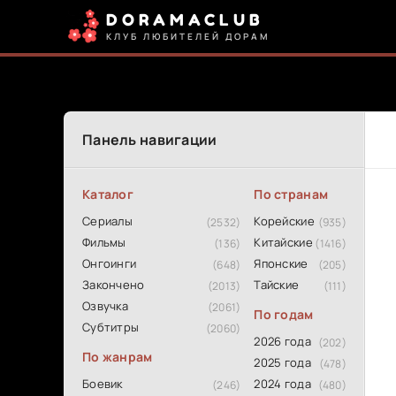
DORAMACLUB
КЛУБ ЛЮБИТЕЛЕЙ ДОРАМ
Панель навигации
Каталог
По странам
Сериалы
Корейские
(2532)
(935)
Фильмы
Китайские
(136)
(1416)
Онгоинги
Японские
(648)
(205)
Закончено
Тайские
(2013)
(111)
Озвучка
(2061)
По годам
Субтитры
(2060)
2026 года
(202)
По жанрам
2025 года
(478)
Боевик
2024 года
(246)
(480)