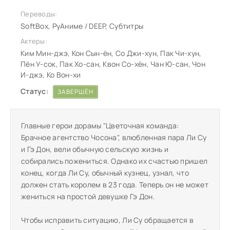
Переводы:
SoftBox, РуАниме / DEEP, Субтитры
Актеры:
Ким Мин-джэ, Кон Сын-ён, Со Джи-хун, Пак Чи-хун,
Пён У-сок, Пак Хо-сан, Квон Со-хён, Чан Ю-сан, Чон
И-джэ, Ко Вон-хи
Статус:
ЗАВЕРШЁН
Главные герои дорамы "Цветочная команда:
Брачное агентство Чосона", влюбленная пара Ли Су
и Гэ Дон, вели обычную сельскую жизнь и
собирались пожениться. Однако их счастью пришел
конец, когда Ли Су, обычный кузнец, узнал, что
должен стать королем в 23 года. Теперь он не может
жениться на простой девушке Гэ Дон.
Чтобы исправить ситуацию, Ли Су обращается в