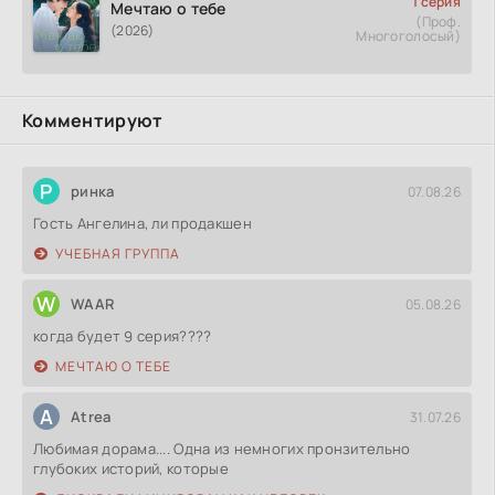
1 серия
Мечтаю о тебе
(Проф.
(2026)
Многоголосый)
Комментируют
Р
ринка
07.08.26
Гость Ангелина, ли продакшен
УЧЕБНАЯ ГРУППА
W
WAAR
05.08.26
когда будет 9 серия????
МЕЧТАЮ О ТЕБЕ
A
Atrea
31.07.26
Любимая дорама.... Одна из немногих пронзительно
глубоких историй, которые