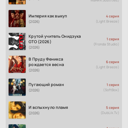
Мания.Subtitles)
Империя как выкуп
4 серия
(Light Breeze)
(2026)
Крутой учитель Онидзука
1 серия
GTO (2026)
(Fronda Studio)
(2026)
В Пруду Феникса
6 серия
рождается весна
(Light Breeze)
(2026)
Пугающий роман
1 серия
(SoftBox)
(2026)
И вспыхнуло пламя
5 серия
(DubLik.Tv)
(2026)