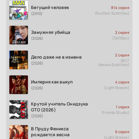
Бегущий человек
814 серия
(Runfast.Subtitles)
(2010)
Замужняя убийца
2 серия
(SoftBox)
(2026)
2 серия
Дело даже не в измене
(ФСГ
(2026)
Мания.Subtitles)
Империя как выкуп
4 серия
(Light Breeze)
(2026)
Крутой учитель Онидзука
1 серия
GTO (2026)
(Fronda Studio)
(2026)
В Пруду Феникса
6 серия
рождается весна
(Light Breeze)