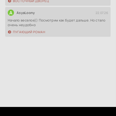
ВОСТОЧНЫЙ ДВОРЕЦ
A
AsyaLoony
22.07.26
Начало веселое)) Посмотрим как будет дальше. Но стало
очень неудобно
ПУГАЮЩИЙ РОМАН