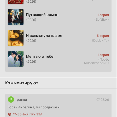
(2026)
Пугающий роман
1 серия
(SoftBox)
(2026)
И вспыхнуло пламя
5 серия
(DubLik.Tv)
(2026)
1 серия
Мечтаю о тебе
(Проф.
(2026)
Многоголосый)
Комментируют
Р
ринка
07.08.26
Гость Ангелина, ли продакшен
УЧЕБНАЯ ГРУППА