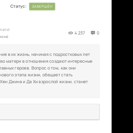
Статус:
ЗАВЕРШЁН
4 237
0
лосов)
ие в их жизнь, начиная с подростковых лет
ство матери в отношения создают интересные
авных героев. Вопрос о том, как они
нового этапа жизни, обещает стать
Хен Джина и Да Хи взрослой жизни, станет