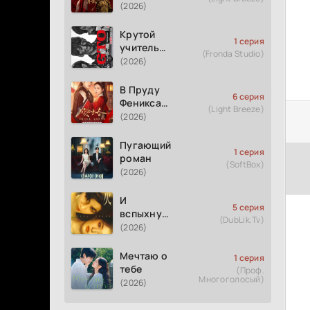
(2026)
Крутой
1 серия
учитель
(Fronda Studio)
Онидзука
(2026)
GTO
(2026)
В Пруду
6 серия
Феникса
(Light Breeze)
рождается
(2026)
весна
Пугающий
1 серия
роман
(SoftBox)
(2026)
И
5 серия
вспыхнуло
(DubLik.Tv)
пламя
(2026)
Мечтаю о
1 серия
тебе
(Проф.
Многоголосый)
(2026)