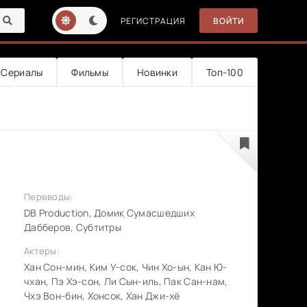
РЕГИСТРАЦИЯ
ВОЙТИ
Сериалы
Фильмы
Новинки
Топ-100
Переводы:
DB Production, Домик Сумасшедших
Дабберов, Субтитры
Актеры:
Хан Сон-мин, Ким У-сок, Чин Хо-ын, Кан Ю-
чхан, Пэ Хэ-сон, Ли Сын-иль, Пак Сан-нам,
Чхэ Вон-бин, Хонсок, Хан Джи-хё