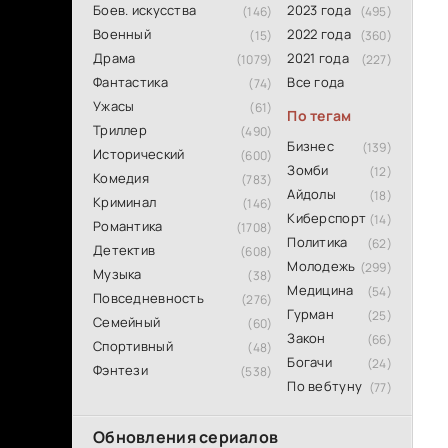
Боев. искусства
2023 года
(146)
(495)
Военный
2022 года
(15)
(360)
Драма
2021 года
(1079)
(227)
Фантастика
Все года
(74)
Ужасы
(61)
По тегам
Триллер
(490)
Бизнес
(139)
Исторический
(600)
Зомби
(12)
Комедия
(783)
Айдолы
(18)
Криминал
(146)
Киберспорт
(14)
Романтика
(1708)
Политика
(62)
Детектив
(608)
Молодежь
(299)
Музыка
(38)
Медицина
(54)
Повседневность
(276)
Гурман
(25)
Семейный
(60)
Закон
(66)
Спортивный
(48)
Богачи
(24)
Фэнтези
(538)
По вебтуну
(77)
Обновления сериалов