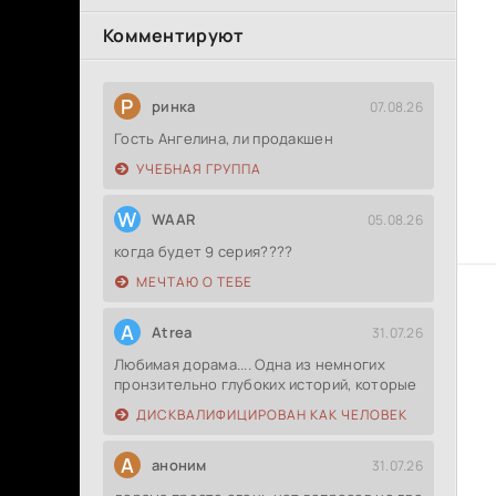
Комментируют
Р
ринка
07.08.26
Гость Ангелина, ли продакшен
УЧЕБНАЯ ГРУППА
W
WAAR
05.08.26
когда будет 9 серия????
МЕЧТАЮ О ТЕБЕ
A
Atrea
31.07.26
Любимая дорама.... Одна из немногих
пронзительно глубоких историй, которые
ДИСКВАЛИФИЦИРОВАН КАК ЧЕЛОВЕК
А
аноним
31.07.26