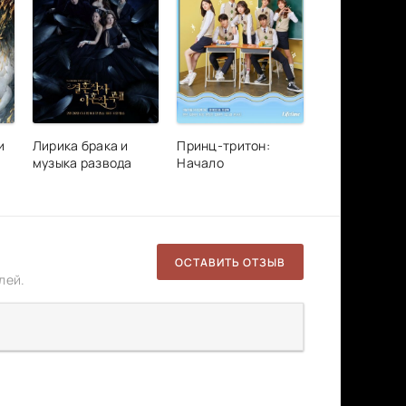
и
Лирика брака и
Принц-тритон:
музыка развода
Начало
ОСТАВИТЬ ОТЗЫВ
лей.