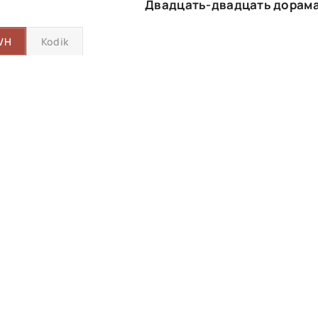
Двадцать-двадцать дорама
VH
Kodik