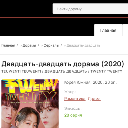
Главная
Главная
»
Дорамы
»
Сериалы
» Двадцать-двадцать
Двадцать-двадцать дорама (2020)
TEUWENTI TEUWENTI / ДВАДЦАТЬ ДВАДЦАТЬ / TWENTY TWENTY
Корея Южная, 2020, 20 эп.
Жанр:
Романтика
,
Драма
Эпизоды:
20
серия