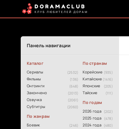
DORAMACLUB
КЛУБ ЛЮБИТЕЛЕЙ ДОРАМ
Панель навигации
Каталог
По странам
Сериалы
Корейские
(2532)
(935)
Фильмы
Китайские
(136)
(1416)
Онгоинги
Японские
(648)
(205)
Закончено
Тайские
(2013)
(111)
Озвучка
(2061)
По годам
Субтитры
(2060)
2026 года
(202)
По жанрам
2025 года
(478)
Боевик
2024 года
(246)
(480)