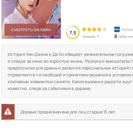
СМОТРЕТЬ ОНЛАЙН
7.5
8
4
Голосов:
(5334 го
История Хен Джина и Да Хи обещает увлекательное погружен
и следуя за ними во взрослую жизнь. Разлука и вмешатель
предпосылки для драмы и развития персональных историй гл
справляются со свободой и принятием решений в условиях 
ключевым элементом сюжета. Какие вызовы и радости ждут 
известно, следя за событиями в дораме.
Дорама предназначена для лиц старше 15 лет.