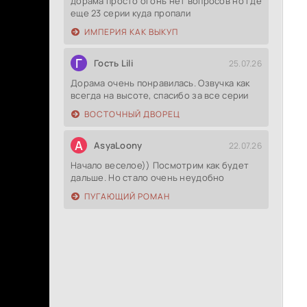
дорама просто огонь нет вопросов но где
еще 23 серии куда пропали
ИМПЕРИЯ КАК ВЫКУП
Г
Гость Lili
25.07.26
Дорама очень понравилась. Озвучка как
всегда на высоте, спасибо за все серии
ВОСТОЧНЫЙ ДВОРЕЦ
A
AsyaLoony
22.07.26
Начало веселое)) Посмотрим как будет
дальше. Но стало очень неудобно
ПУГАЮЩИЙ РОМАН