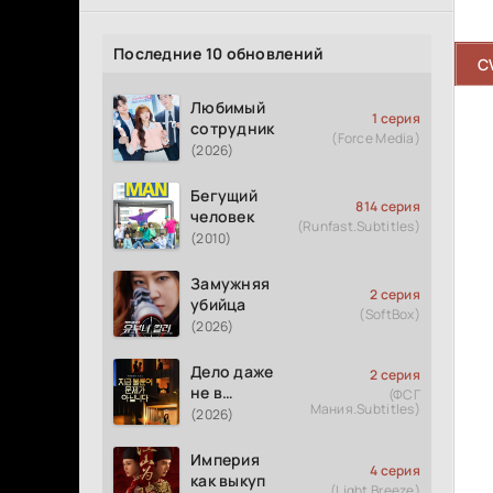
Последние 10 обновлений
C
Любимый
1 серия
сотрудник
(Force Media)
(2026)
Бегущий
814 серия
человек
(Runfast.Subtitles)
(2010)
Замужняя
2 серия
убийца
(SoftBox)
(2026)
Дело даже
2 серия
не в
(ФСГ
Мания.Subtitles)
измене
(2026)
Империя
4 серия
как выкуп
(Light Breeze)