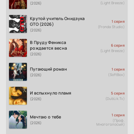
(Light Breeze)
(2026)
Крутой учитель Онидзука
1 серия
GTO (2026)
(Fronda Studio)
(2026)
В Пруду Феникса
6 серия
рождается весна
(Light Breeze)
(2026)
Пугающий роман
1 серия
(SoftBox)
(2026)
И вспыхнуло пламя
5 серия
(DubLik.Tv)
(2026)
1 серия
Мечтаю о тебе
(Проф.
(2026)
Многоголосый)