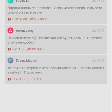
Г
Гость Lili
25.07.26
Дорама очень понравилась. Озвучка как всегда на высоте,
спасибо за все серии
ВОСТОЧНЫЙ ДВОРЕЦ
A
AsyaLoony
22.07.26
Начало веселое)) Посмотрим как будет дальше. Но стало
очень неудобно
ПУГАЮЩИЙ РОМАН
Г
Гость Мария
14.07.26
Конечно не отричаю что дорама классная , но есть минусы
в сайте !!! Постоянно
ПЫЛАЮЩЕЕ ЛЕТО