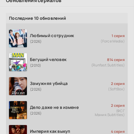
Обновления сериалов
Последние 10 обновлений
Любимый сотрудник
1 серия
(Force Media)
(2026)
Бегущий человек
814 серия
(Runfast.Subtitles)
(2010)
Замужняя убийца
2 серия
(SoftBox)
(2026)
2 серия
Дело даже не в измене
(ФСГ
(2026)
Мания.Subtitles)
Империя как выкуп
4 серия