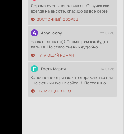
Дорама очень понравилась. Озвучка как
всегда на высоте, спасибо за все серии
ВОСТОЧНЫЙ ДВОРЕЦ
A
AsyaLoony
22.07.26
Начало веселое)) Посмотрим как будет
дальше. Но стало очень неудобно
ПУГАЮЩИЙ РОМАН
Г
Гость Мария
14.07.26
Конечно не отричаю что дорама классная
, но есть минусы в сайте !!! Постоянно
ПЫЛАЮЩЕЕ ЛЕТО