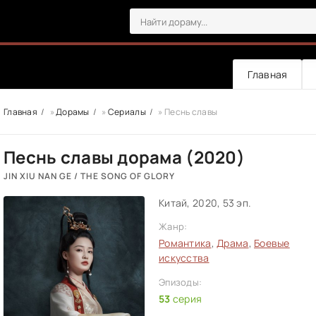
Главная
Главная
»
Дорамы
»
Сериалы
» Песнь славы
Песнь славы дорама (2020)
JIN XIU NAN GE / THE SONG OF GLORY
Китай, 2020, 53 эп.
Жанр:
Романтика
,
Драма
,
Боевые
искусства
Эпизоды:
53
серия