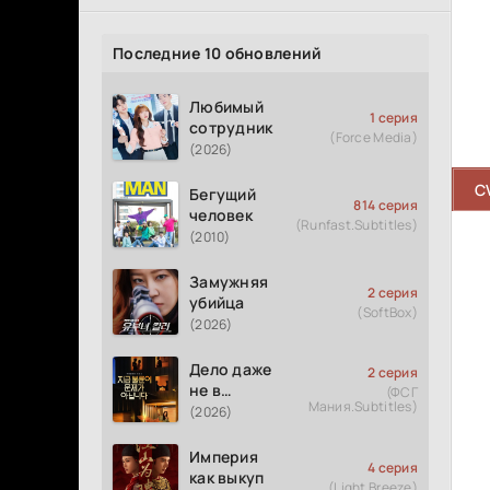
Последние 10 обновлений
Любимый
1 серия
сотрудник
(Force Media)
(2026)
C
Бегущий
814 серия
человек
(Runfast.Subtitles)
(2010)
Замужняя
2 серия
убийца
(SoftBox)
(2026)
Дело даже
2 серия
не в
(ФСГ
Мания.Subtitles)
измене
(2026)
Империя
4 серия
как выкуп
(Light Breeze)