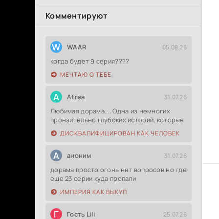
Комментируют
W
WAAR
05.08.26
когда будет 9 серия????
МЕЧТАЮ О ТЕБЕ
A
Atrea
31.07.26
Любимая дорама.... Одна из немногих
пронзительно глубоких историй, которые
ДИСКВАЛИФИЦИРОВАН КАК ЧЕЛОВЕК
А
аноним
31.07.26
дорама просто огонь нет вопросов но где
еще 23 серии куда пропали
ИМПЕРИЯ КАК ВЫКУП
Г
Гость Lili
25.07.26