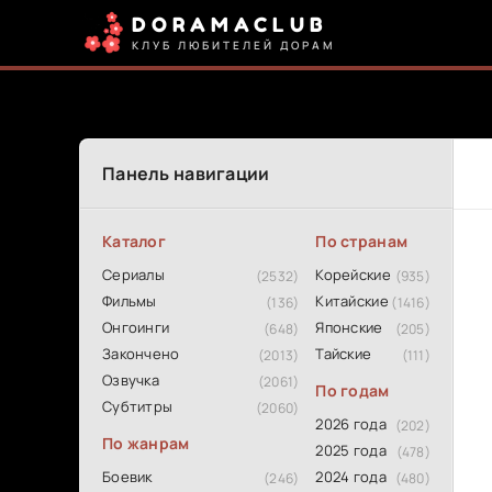
DORAMACLUB
КЛУБ ЛЮБИТЕЛЕЙ ДОРАМ
Панель навигации
Каталог
По странам
Сериалы
Корейские
(2532)
(935)
Фильмы
Китайские
(136)
(1416)
Онгоинги
Японские
(648)
(205)
Закончено
Тайские
(2013)
(111)
Озвучка
(2061)
По годам
Субтитры
(2060)
2026 года
(202)
По жанрам
2025 года
(478)
Боевик
2024 года
(246)
(480)