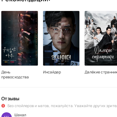
День
Инсайдер
Далёкие странни
превосходства
Отзывы
Без спойлеров и матов, пожалуйста. Уважайте других зрите
Шакал