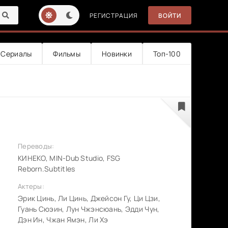
РЕГИСТРАЦИЯ
ВОЙТИ
Сериалы
Фильмы
Новинки
Топ-100
Переводы:
КИНЕКО, MIN-Dub Studio, FSG
Reborn.Subtitles
Актеры:
Эрик Цинь, Ли Цинь, Джейсон Гу, Ци Цзи,
Гуань Сюэин, Лун Чжэнсюань, Эдди Чун,
Дэн Ин, Чжан Ямэн, Ли Хэ