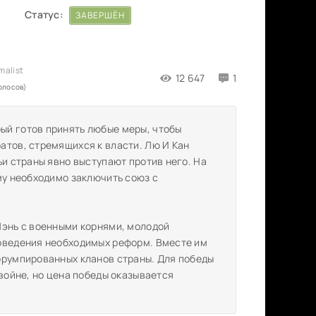
Статус:
ЗАВЕРШЁН
12 647
1
голосов)
ый готов принять любые меры, чтобы
атов, стремящихся к власти. Лю И Кан
ьи страны явно выступают против него. На
му необходимо заключить союз с
Шэнь с военными корнями, молодой
роведения необходимых реформ. Вместе им
ррумпированных кланов страны. Для победы
 войне, но цена победы оказывается