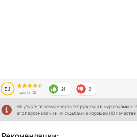
9.1
21
2
23
Голосов:
Не упустите возможность погрузиться в мир дорамы «П
его персонажами и их судьбами в хорошем HD качестве 
Рекомендации: