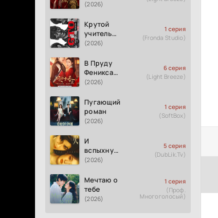
(2026)
Крутой
1 серия
учитель
(Fronda Studio)
Онидзука
(2026)
GTO
(2026)
В Пруду
6 серия
Феникса
(Light Breeze)
рождается
(2026)
весна
Пугающий
1 серия
роман
(SoftBox)
(2026)
И
5 серия
вспыхнуло
(DubLik.Tv)
пламя
(2026)
Мечтаю о
1 серия
тебе
(Проф.
Многоголосый)
(2026)