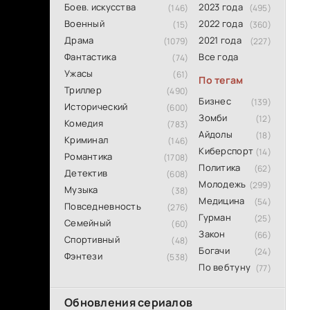
Боев. искусства
2023 года
(146)
(495)
Военный
2022 года
(15)
(360)
Драма
2021 года
(1079)
(227)
Фантастика
Все года
(74)
Ужасы
(61)
По тегам
Триллер
(490)
Бизнес
(139)
Исторический
(600)
Зомби
(12)
Комедия
(783)
Айдолы
(18)
Криминал
(146)
Киберспорт
(14)
Романтика
(1708)
Политика
(62)
Детектив
(608)
Молодежь
(299)
Музыка
(38)
Медицина
(54)
Повседневность
(276)
Гурман
(25)
Семейный
(60)
Закон
(66)
Спортивный
(48)
Богачи
(24)
Фэнтези
(538)
По вебтуну
(77)
Обновления сериалов