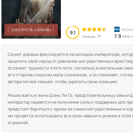
СМОТРЕТЬ ОНЛАЙН
9.1
7.9
23
Голосов:
(1975 
Сюжет дорамы фокусируется на молодом императоре, котор
защитить свой народ от давления могущественных аристокр
осознает трудности этого пути, поскольку влиятельные сем
его стороне слишком мало союзников, и он понимает, что е
авторитетной семьей, чтобы укрепить свою позицию.
Решив взять в жены Шэнь Ли Гэ, представительницу семьи 
император надеется на получение силы и поддержки для п
предстоит бороться с одним из самых могущественных и ко
им придется использовать все свои навыки и умения в этой
огромной.