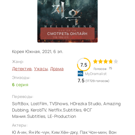
СМОТРЕТЬ ОНЛАЙН
Корея Южная, 2021, 6 эп.
Жанр:
7.5
Детектив
,
Ужасы
,
Драма
75
Голосов:
Эпизоды:
7.5
(17729 голосов)
6
серия
Переводы:
SoftBox, LostFilm, TVShows, HDrezka Studio, Amazing
Dubbing, KerobTV, Netflix.Subtitles, ФСГ
Мания.Subtitles, LE-Production
Актеры:
Ю А-ин, Ян Ик-чун, Ким Хён-джу, Пак Чон-мин, Вон