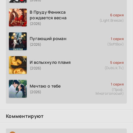
В Пруду Феникса
6 серия
рождается весна
(Light Breeze)
(2026)
Пугающий роман
1 серия
(SoftBox)
(2026)
И вспыхнуло пламя
5 серия
(DubLik.Tv)
(2026)
1 серия
Мечтаю о тебе
(Проф.
(2026)
Многоголосый)
Комментируют