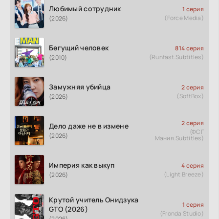
Любимый сотрудник
1 серия
(Force Media)
(2026)
Бегущий человек
814 серия
(Runfast.Subtitles)
(2010)
Замужняя убийца
2 серия
(SoftBox)
(2026)
2 серия
Дело даже не в измене
(ФСГ
(2026)
Мания.Subtitles)
Империя как выкуп
4 серия
(Light Breeze)
(2026)
Крутой учитель Онидзука
1 серия
GTO (2026)
(Fronda Studio)
(2026)