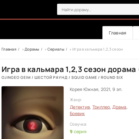
Главная
Главная
»
Дорамы
»
Сериалы
» Игра в кальмара 1,2,3 сезон
Игра в кальмара 1,2,3 сезон дорама 
OJINGEO GEIM / ШЕСТОЙ РАУНД / SQUID GAME / ROUND SIX
Корея Южная, 2021, 9 эп.
Жанр:
Детектив
,
Триллер
,
Драма
,
Боевик
Озвучка:
9
серия