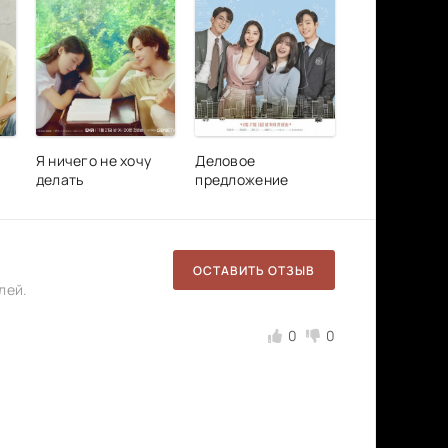
Я ничего не хочу
Деловое
делать
предложение
ОСТАВИТЬ ОТЗЫВ
лей.
0
0