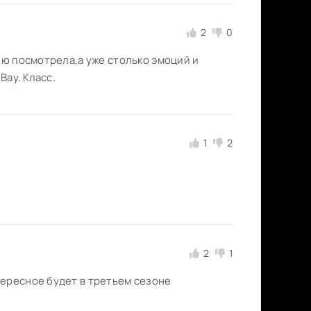
2
0
ию посмотрела,а уже столько эмоций и
Вау. Класс.
1
2
2
1
тересное будет в третьем сезоне