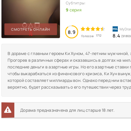
Субтитры:
9
серия
СМОТРЕТЬ ОНЛАЙН
8.9
8.4
1712
Голосов:
(91869
В дораме с главным героем Ки Хуном, 47-летним мужчиной,
Прогорев в различных сферах и оказавшись в долгах на мил
последние деньги в азартные игры. Но его азартные ставки
чтобы выкарабкаться из финансового кризиса, Ки Хун вынуж
которой составляет миллиарды вон. Однако перед ним встае
вероятно, будет рассказывать о его путешествии через труд
Дорама предназначена для лиц старше 18 лет.