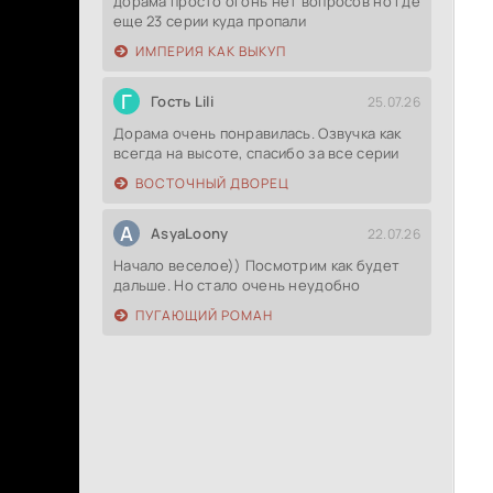
дорама просто огонь нет вопросов но где
еще 23 серии куда пропали
ИМПЕРИЯ КАК ВЫКУП
Г
Гость Lili
25.07.26
Дорама очень понравилась. Озвучка как
всегда на высоте, спасибо за все серии
ВОСТОЧНЫЙ ДВОРЕЦ
A
AsyaLoony
22.07.26
Начало веселое)) Посмотрим как будет
дальше. Но стало очень неудобно
ПУГАЮЩИЙ РОМАН