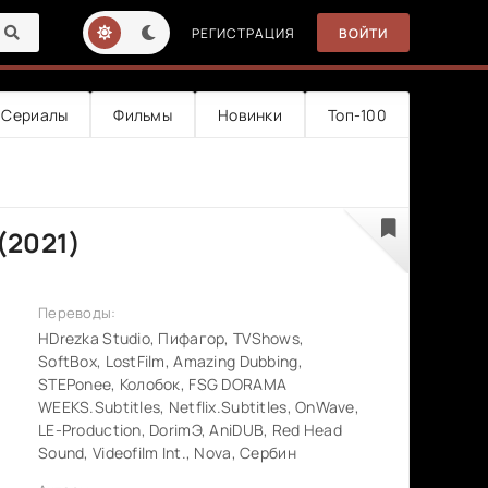
РЕГИСТРАЦИЯ
ВОЙТИ
Сериалы
Фильмы
Новинки
Топ-100
(2021)
Переводы:
HDrezka Studio, Пифагор, TVShows,
SoftBox, LostFilm, Amazing Dubbing,
STEPonee, Колобок, FSG DORAMA
WEEKS.Subtitles, Netflix.Subtitles, OnWave,
LE-Production, DorimЭ, AniDUB, Red Head
Sound, Videofilm Int., Nova, Сербин