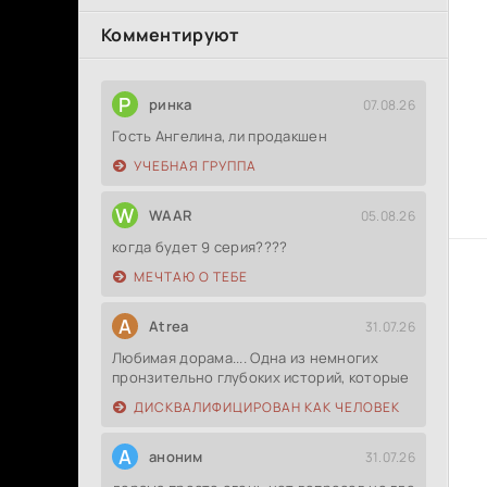
Комментируют
Р
ринка
07.08.26
Гость Ангелина, ли продакшен
УЧЕБНАЯ ГРУППА
W
WAAR
05.08.26
когда будет 9 серия????
МЕЧТАЮ О ТЕБЕ
A
Atrea
31.07.26
Любимая дорама.... Одна из немногих
пронзительно глубоких историй, которые
ДИСКВАЛИФИЦИРОВАН КАК ЧЕЛОВЕК
А
аноним
31.07.26