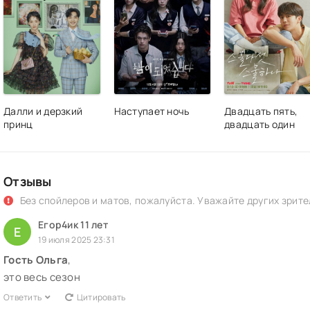
Далли и дерзкий
Наступает ночь
Двадцать пять,
принц
двадцать один
Отзывы
Без спойлеров и матов, пожалуйста. Уважайте других зрите
Егор4ик 11 лет
Е
19 июля 2025 23:31
Гость Ольга
,
это весь сезон
Ответить
Цитировать