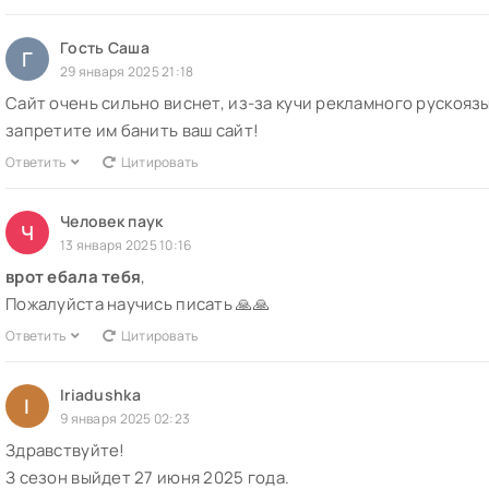
Гость Саша
Г
29 января 2025 21:18
Сайт очень сильно виснет, из-за кучи рекламного рускояз
запретите им банить ваш сайт!
Ответить
Цитировать
Человек паук
Ч
13 января 2025 10:16
врот ебала тебя
,
Пожалуйста научись писать 🙏🙏
Ответить
Цитировать
Iriadushka
I
9 января 2025 02:23
Здравствуйте!
З сезон выйдет 27 июня 2025 года.