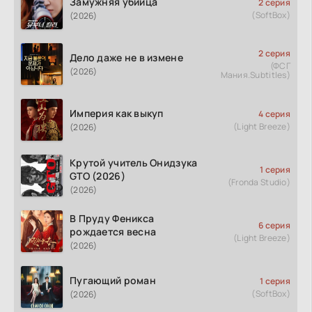
Замужняя убийца
2 серия
(SoftBox)
(2026)
2 серия
Дело даже не в измене
(ФСГ
(2026)
Мания.Subtitles)
Империя как выкуп
4 серия
(Light Breeze)
(2026)
Крутой учитель Онидзука
1 серия
GTO (2026)
(Fronda Studio)
(2026)
В Пруду Феникса
6 серия
рождается весна
(Light Breeze)
(2026)
Пугающий роман
1 серия
(SoftBox)
(2026)