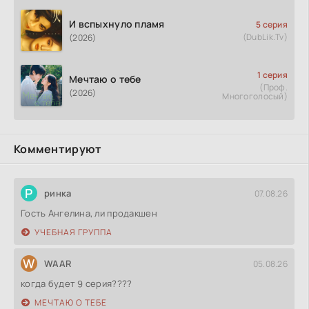
И вспыхнуло пламя
5 серия
(DubLik.Tv)
(2026)
1 серия
Мечтаю о тебе
(Проф.
(2026)
Многоголосый)
Комментируют
Р
ринка
07.08.26
Гость Ангелина, ли продакшен
УЧЕБНАЯ ГРУППА
W
WAAR
05.08.26
когда будет 9 серия????
МЕЧТАЮ О ТЕБЕ