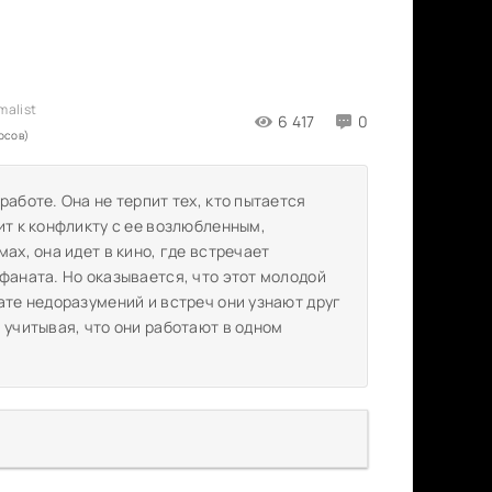
6 417
0
осов)
аботе. Она не терпит тех, кто пытается
ит к конфликту с ее возлюбленным,
ах, она идет в кино, где встречает
фаната. Но оказывается, что этот молодой
ате недоразумений и встреч они узнают друг
 учитывая, что они работают в одном