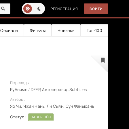
РЕГИСТРАЦИЯ
ВОЙТИ
Сериалы
Фильмы
Новинки
Топ-100
)
Переводы:
РуАниме / DEEP, Автоперевод.Subtitles
Актеры:
Яо Чи, Чжан Нань, Ли Сыян, Сун Фанъюань
Статус:
ЗАВЕРШЁН