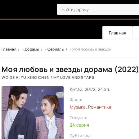
Главная
Главная
»
Дорамы
»
Сериалы
» Моя любовь и звезды
Моя любовь и звезды дорама (2022
WO DE AI YU XING CHEN / MY LOVE AND STARS
Китай, 2022, 24 эп.
Жанр:
Музыка
,
Романтика
Озвучка:
24
серия
Субтитры: