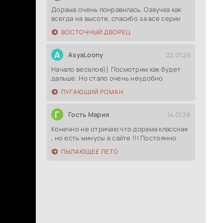
Дорама очень понравилась. Озвучка как
всегда на высоте, спасибо за все серии
ВОСТОЧНЫЙ ДВОРЕЦ
A
AsyaLoony
22.07.26
Начало веселое)) Посмотрим как будет
дальше. Но стало очень неудобно
ПУГАЮЩИЙ РОМАН
Г
Гость Мария
14.07.26
Конечно не отричаю что дорама классная
, но есть минусы в сайте !!! Постоянно
ПЫЛАЮЩЕЕ ЛЕТО