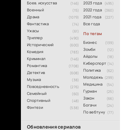
Боев. искусства
2023 года
(146)
(495)
Военный
2022 года
(15)
(360)
Драма
2021 года
(1079)
(227)
Фантастика
Все года
(74)
Ужасы
(61)
По тегам
Триллер
(490)
Бизнес
(139)
Исторический
(600)
Зомби
(12)
Комедия
(783)
Айдолы
(18)
Криминал
(146)
Киберспорт
(14)
Романтика
(1708)
Политика
(62)
Детектив
(608)
Молодежь
(299)
Музыка
(38)
Медицина
(54)
Повседневность
(276)
Гурман
(25)
Семейный
(60)
Закон
(66)
Спортивный
(48)
Богачи
(24)
Фэнтези
(538)
По вебтуну
(77)
Обновления сериалов