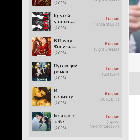
(2026)
Крутой
1 серия
учитель
(Fronda Studio)
Онидзука
(2026)
GTO
(2026)
В Пруду
6 серия
Феникса
(Light Breeze)
рождается
(2026)
весна
Пугающий
1 серия
роман
(SoftBox)
(2026)
И
5 серия
вспыхнуло
(DubLik.Tv)
пламя
(2026)
Мечтаю о
1 серия
тебе
(Проф.
Многоголосый)
(2026)