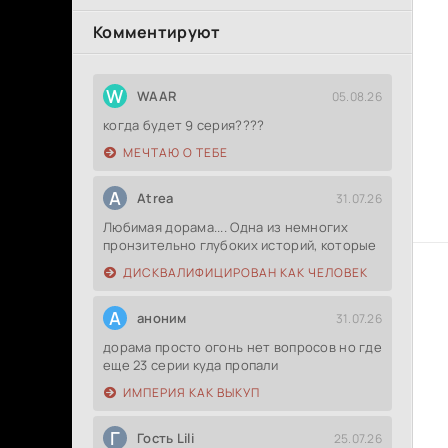
Комментируют
W
WAAR
05.08.26
когда будет 9 серия????
МЕЧТАЮ О ТЕБЕ
A
Atrea
31.07.26
Любимая дорама.... Одна из немногих
пронзительно глубоких историй, которые
ДИСКВАЛИФИЦИРОВАН КАК ЧЕЛОВЕК
А
аноним
31.07.26
дорама просто огонь нет вопросов но где
еще 23 серии куда пропали
ИМПЕРИЯ КАК ВЫКУП
Г
Гость Lili
25.07.26