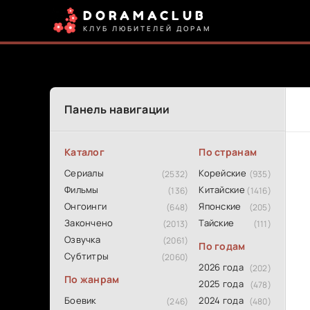
DORAMACLUB
КЛУБ ЛЮБИТЕЛЕЙ ДОРАМ
Панель навигации
Каталог
По странам
Сериалы
Корейские
(2532)
(935)
Фильмы
Китайские
(136)
(1416)
Онгоинги
Японские
(648)
(205)
Закончено
Тайские
(2013)
(111)
Озвучка
(2061)
По годам
Субтитры
(2060)
2026 года
(202)
По жанрам
2025 года
(478)
Боевик
2024 года
(246)
(480)