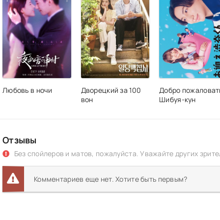
Любовь в ночи
Дворецкий за 100
Добро пожаловат
вон
Шибуя-кун
Отзывы
Без спойлеров и матов, пожалуйста. Уважайте других зрите
Комментариев еще нет. Хотите быть первым?